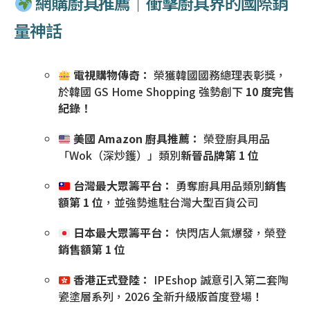
網購廚具推薦｜衝擊廚具界的國際銷
量神話
電視購物傳奇：
榮獲韓國國務總理表彰獎，
於韓國 GS Home Shopping 強勢創下
10 度完售
紀錄！
美國 Amazon 廚具推薦：
榮登廚具用品
「Wok（深炒鑊）」類別
新晉品牌第 1 位
台灣最大眾籌平台：
勇奪廚具用品類別
銷售
額第 1 位
，並強勢進駐台灣大型百貨公司
日本最大眾籌平台：
快閃店人氣爆發，榮登
銷售額第 1 位
香港正式登陸：
IPEshop 誠意引入第二套陶
瓷塗層系列，2026 全新升級版首度登場！