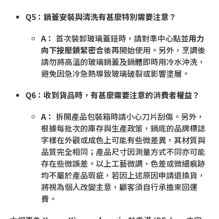
Q5：鍋蓋安裝與清洗有甚麼特別需要注意？
A：
首次裝卸玻璃蓋鈕時，請對準中心點並
用力
向下按壓鎖緊密合
後再開始使用。另外，烹調後
請勿將高溫的玻璃鍋蓋及鍋體即時用冷水沖洗，
避免因急冷急熱導致玻璃破裂或影響塗層。
Q6：收到貨品時，有甚麼需要注意的消費者權益？
A：
拆開產品包裝箱時請小心刀片刮傷。另外，
根據每批次的庫存與生產政策，鍋底的品牌標誌
字樣在外觀或成色上可能有些微差異，其材質與
品質完全相同；產品尺寸因測量方式不同亦可能
存在些微誤差。以上工藝微調、色差或微細痕跡
均不屬於產品瑕疵，若因上述原因申請退換貨，
將視為個人改變主意，顧客須自行承擔來回運
費。