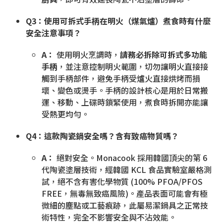
Q3：使用可拆式手柄在明火（煤氣爐）煮食時有什麼
安全注意事項？
A：
使用明火烹調時，
請務必拆除可拆式多功能
手柄
，並注意控制明火範圍，切勿讓明火直接接
觸到手柄部件，避免手柄受爐火直接烘烤而損
壞、變色或燙手。手柄的設計核心是用於日常搬
運、移動、上碟時鎖緊使用，煮食時拆開亦能讓
受熱更均勻。
Q4：這款陶瓷鍋安全嗎？含有致癌物質嗎？
A：
絕對安全。Monacook 採用韓國頂尖的第 6
代陶瓷塗層技術，經韓國 KCL 食品實驗室嚴格測
試，絕不含有害化學物質 (100% PFOA/PFOS
FREE，無毒無致癌風險)。產品表面可能會有極
微細的塵點或工藝痕跡，此屬易潔鍋具之正常技
術特性，完全不影響安全與不沾效能。