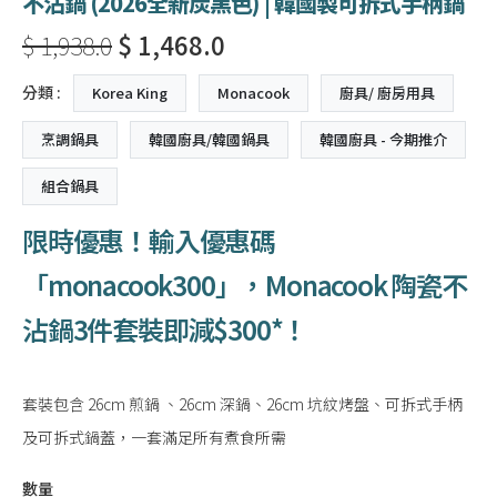
不沾鍋 (2026全新炭黑色) | 韓國製可拆式手柄鍋
$ 1,938.0
$ 1,468.0
分類 :
Korea King
Monacook
廚具/ 廚房用具
烹調鍋具
韓國廚具/韓國鍋具
韓國廚具 - 今期推介
組合鍋具
限時優惠！輸入優惠碼
「monacook300」，Monacook 陶瓷不
沾鍋3件套裝即減$300*！
套裝包含 26cm 煎鍋 、26cm 深鍋、26cm 坑紋烤盤、可拆式手柄
及可拆式鍋蓋，一套滿足所有煮食所需
數量