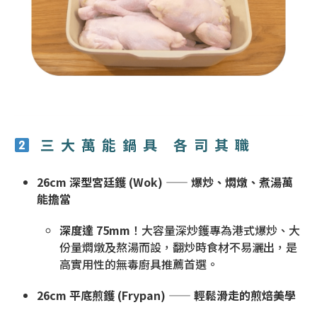
三大萬能鍋具 各司其職
26cm 深型宮廷鑊 (Wok) —— 爆炒、燜燉、煮湯萬
能擔當
深度達 75mm
！大容量深炒鑊專為港式爆炒、大
份量燜燉及熬湯而設，翻炒時食材不易灑出，是
高實用性的無毒廚具推薦首選。
26cm 平底煎鑊 (Frypan) —— 輕鬆滑走的煎焙美學