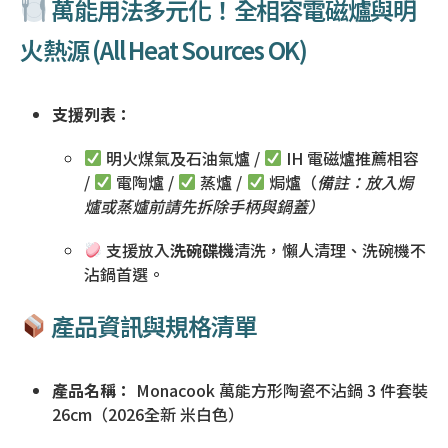
萬能用法多元化！全相容電磁爐與明
火熱源 (All Heat Sources OK)
支援列表：
明火煤氣及石油氣爐 /
IH 電磁爐推薦相容
/
電陶爐 /
蒸爐 /
焗爐（
備註：放入焗
爐或蒸爐前請先拆除手柄與鍋蓋）
支援放入
洗碗碟機
清洗，懶人清理、洗碗機不
沾鍋首選。
產品資訊與規格清單
產品名稱：
Monacook 萬能方形陶瓷不沾鍋 3 件套裝
26cm（2026全新 米白色）