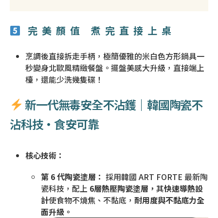
完美顏值 煮完直接上桌
烹調後直接拆走手柄，極簡優雅的米白色方形鍋具一
秒變身北歐風精緻餐盤。擺盤美感大升級，直接端上
檯，還能少洗幾隻碟！
新一代無毒安全不沾鑊｜韓國陶瓷不
沾科技・食安可靠
核心技術：
第 6 代陶瓷塗層：
採用韓國 ART FORTE 最新陶
瓷科技，配上
6層熱壓陶瓷塗層，
其
快速導熱設
計
使食物不燒焦、不黏底，
耐用度與不黏底力全
面升級。