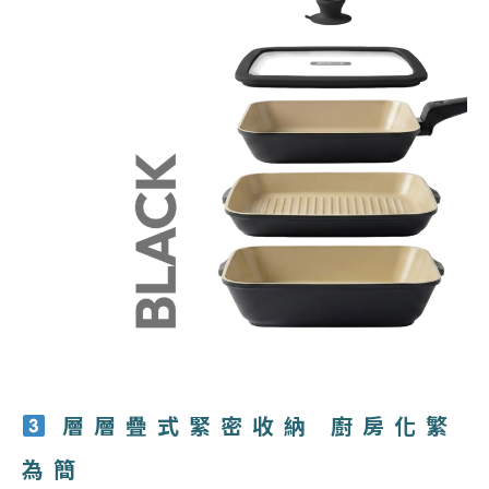
層層疊式緊密收納 廚房化繁
為簡