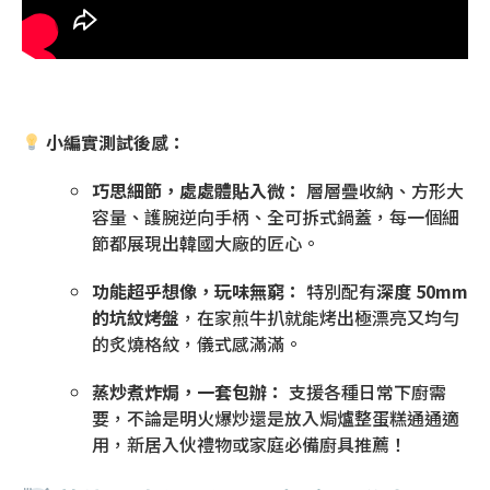
小編實測試後感：
巧思細節，處處體貼入微：
層層疊收納、方形大
容量、護腕逆向手柄、全可拆式鍋蓋，每一個細
節都展現出韓國大廠的匠心。
功能超乎想像，玩味無窮：
特別配有
深度 50mm
的坑紋烤盤
，在家煎牛扒就能烤出極漂亮又均勻
的炙燒格紋，儀式感滿滿。
蒸炒煮炸焗，一套包辦：
支援各種日常下廚需
要，不論是明火爆炒還是放入焗爐整蛋糕通通適
用，新居入伙禮物或家庭必備廚具推薦！