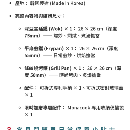
產地：
韓國製造 (Made in Korea)
完整內容物與結構尺寸：
深型宮廷鑊 (Wok) × 1：
26 × 26 cm（
深度
75mm
）—— 爆炒、燜燉、煮湯擔當
平底煎鑊 (Frypan) × 1：
26 × 26 cm（
深度
55mm
）—— 日常煎炒、烘焙擔當
條紋燒烤鑊 (Grill Pan) × 1：
26 × 26 cm（
深
度 50mm
）—— 時尚烤肉、炙燒擔當
配件：
可拆式專利手柄 × 1、可拆式密封玻璃蓋
× 1
限時加贈專屬配件：
Monacook 專用收納便攜袋
× 1
常見問題與日常保養小貼士