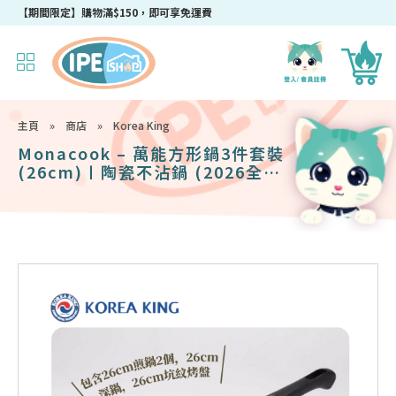
成為IPEshop會員，新會員即可獲得迎新$50購物優惠碼！
主頁
»
商店
»
Korea King
Monacook – 萬能方形鍋3件套裝
(26cm)〡陶瓷不沾鍋 (2026全新
炭黑色) | 韓國製可拆式手柄鍋