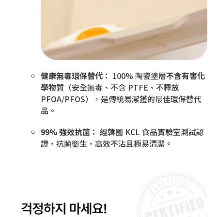
健康無毒環保替代：
100% 陶瓷塗層
不含有害化
學物質
（安全無毒、不含 PTFE、不釋放
PFOA/PFOS），是傳統易潔鑊的最佳環保替代
品。
99% 強效抗菌：
經韓國 KCL 食品實驗室測試認
證，抗菌衛生，高效不沾且極易清潔。