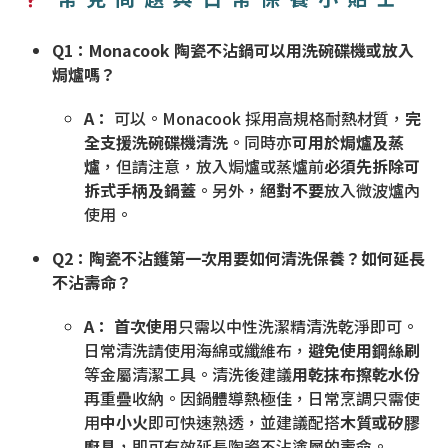
Q1：Monacook 陶瓷不沾鍋可以用洗碗碟機或放入
焗爐嗎？
A：
可以。Monacook 採用高規格耐熱材質，
完
全支援洗碗碟機清洗
。同時亦
可用於焗爐及蒸
爐
，但請注意，放入焗爐或蒸爐前
必須先拆除可
拆式手柄及鍋蓋
。另外，
絕對不要
放入微波爐內
使用。
Q2：陶瓷不沾鑊第一次用要如何清洗保養？如何延長
不沾壽命？
A：
首次使用
只需以中性洗潔精清洗乾淨即可。
日常清洗請使用海綿或纖維布，
避免使用鋼絲刷
等金屬清潔工具。清洗後建議
用乾抹布擦乾水份
再重疊收納。因鍋體導熱極佳，日常烹調只需使
用
中小火
即可快速熟透，並建議配搭
木質或矽膠
廚具
，即可有效延長陶瓷不沾塗層的壽命。