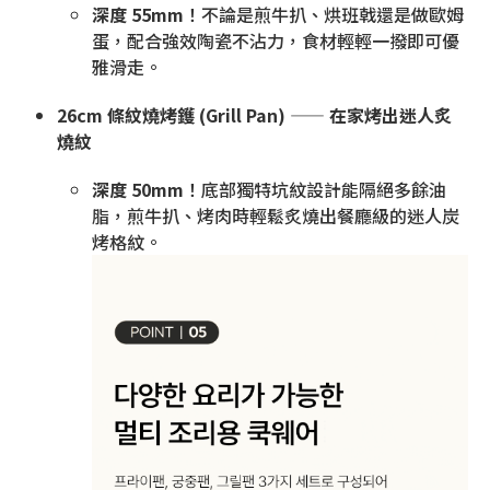
深度 55mm
！不論是煎牛扒、烘班戟還是做歐姆
蛋，配合強效陶瓷不沾力，食材輕輕一撥即可優
雅滑走。
26cm 條紋燒烤鑊 (Grill Pan) —— 在家烤出迷人炙
燒紋
深度 50mm
！底部獨特坑紋設計能隔絕多餘油
脂，煎牛扒、烤肉時輕鬆炙燒出餐廳級的迷人炭
烤格紋。