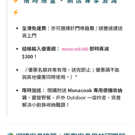
限時限量・網店專享激減
全港免運費
｜亦可選擇於
門市自取
/ 順豐速運送
貨上門
結帳輸入優惠碼：
即時再減
monacook300
$300！
（
優惠名額非常有限，送完即止；優惠碼不能
與其他優惠同時使用。）*
限時加送：
隨購附送
Monacook 專用便攜收納
袋
，露營野餐、戶外 Outdoor 一袋拎走，完善
解決小廚房收納難題！