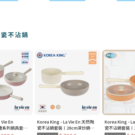
然陶瓷不沾鍋
 Vie En
Korea King - La Vie En 天然陶
Korea King - 
 棒棒糖系列鍋具套裝
瓷不沾鍋套裝〡26cm深炒鍋
瓷不沾鍋套裝〡2
棉花糖粉色｜韓國
+18cm湯鍋 (沙灰/珊瑚粉)〡韓
+26cm深炒鍋 