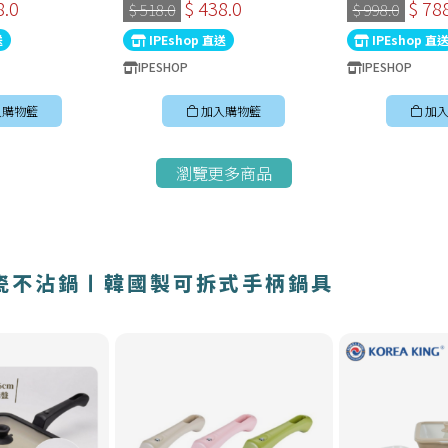
〡經典炭黑色〡韓
30cm深炒鍋 〡經典炭黑色〡韓
8.0
$ 438.0
$ 78
$ 518.0
$ 998.0
國製易潔鑊
送
IPEshop 直送
IPEshop 直
IPESHOP
IPESHOP
入購物籃
加入購物籃
加入
瀏覽更多商品
〡陶瓷不沾鍋〡韓國製可拆式手柄鍋具