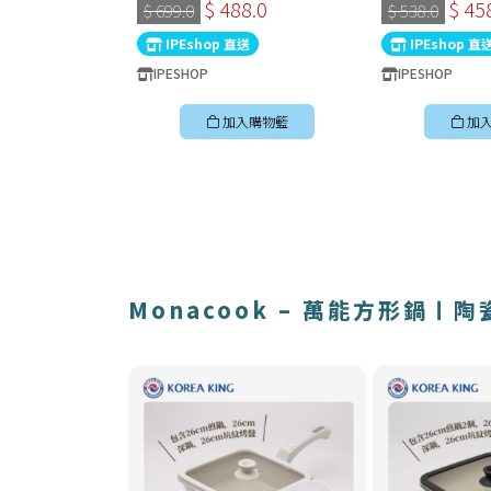
製易潔鑊 (連蓋)
32cm深炒鍋 
$ 488.0
$ 45
$ 699.0
$ 538.0
國製易潔鑊
IPEshop 直送
IPEshop 直
IPESHOP
IPESHOP
加入購物籃
加
Monacook – 萬能方形鍋