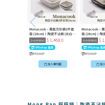
Monacook – 萬能方形鍋3件套
Monacook 
裝 (26cm)〡陶瓷不沾鍋 (米白
裝 (26cm)〡陶
色) | 韓國製可拆式手柄鍋
新炭黑色) | 
$ 1,468.0
$ 1
$ 1,938.0
$ 1,938.0
IPEshop 直送
IPEshop 直
IPESHOP
IPESHOP
加入購物籃
加
Mong Pan 貓貓鍋｜陶瓷不沾