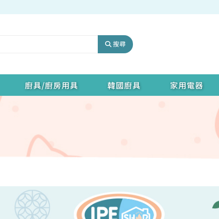
搜尋
廚具/廚房用具
韓國廚具
家用電器