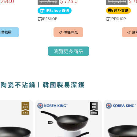
,298.0
$ 728.0
$ 7
$ 1,286.0
$ 1,376.0
6
國製廚具
韓國製廚具
IPEshop 直送
商戶直送
IPESHOP
IPESHOP
入購物籃
選擇商品
選
瀏覽更多商品
 花崗岩陶瓷不沾鍋〡韓國製易潔鑊