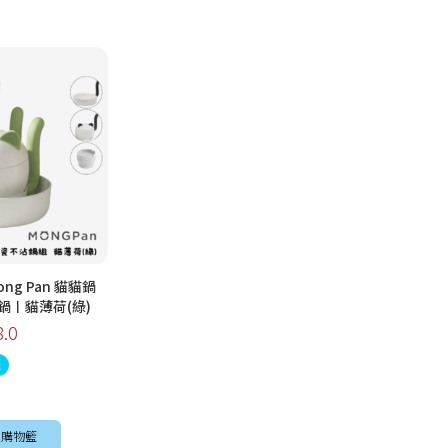
 Mong Pan 貓貓鍋
鍋〡貓薄荷(綠)
8.0
送
購物籃