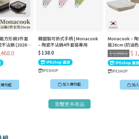
– 萬能方形鍋3件套
韓國製可拆式手柄 | Monacook
Monacook –
瓷不沾鍋 (2026全
– 陶瓷不沾鍋4件套裝專用
裝26cm (奶油色
韓國製可拆式手柄鍋
手柄鍋
,468.0
$ 1
$ 138.0
$ 1,998.0
IPEshop 直送
送
IPEshop 直
IPESHOP
IPESHOP
加入購物籃
入購物籃
加入
瀏覽更多商品
鍋組