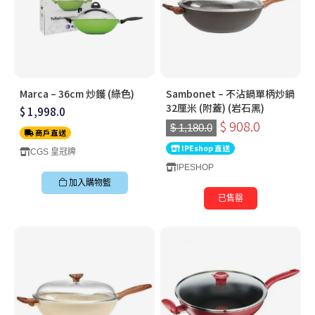
Marca – 36cm 炒鑊 (綠色)
Sambonet – 不沾鍋單柄炒鍋
32厘米 (附蓋) (岩石黑)
$ 1,998.0
$ 908.0
$ 1,180.0
商戶直送
IPEshop 直送
CGS 皇冠牌
IPESHOP
加入購物籃
已售罄