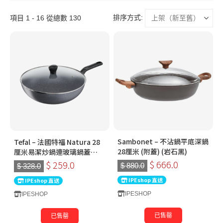
排序方式:
項目 1 - 16 從總數 130
Sambonet – 不沾鍋平底深鍋
Tefal – 法國特福 Natura 28
28厘米 (附蓋) (岩石黑)
厘米易潔炒鍋連玻璃鍋蓋
B2269295
$ 666.0
$ 259.0
$ 880.0
$ 328.0
IPEshop 直送
IPEshop 直送
IPESHOP
IPESHOP
已售罄
已售罄