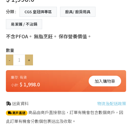
分類 :
CGS 皇冠牌專區
廚具/ 廚房用具
易潔鑊 / 不沾鍋
不含PFOA。 無脂烹飪。 保存營養價值。
數量
-
+
庫存:
有貨
加入購物車
$ 1,998.0
小計:
送貨資料
物流及配送政策
商品由商戶直接發出，訂單有機會包含數個商戶，因
商戶直送
此訂單有機會分數個包裹送出及收取。