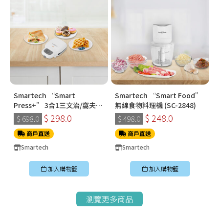
Smartech “Smart
Smartech “Smart Food”
Press+” 3合1三文治/窩夫/
無線食物料理機 (SC-2848)
冬甩機 SM-2228
$ 298.0
$ 248.0
$ 698.0
$ 498.0
商戶直送
商戶直送
Smartech
Smartech
加入購物籃
加入購物籃
瀏覽更多商品