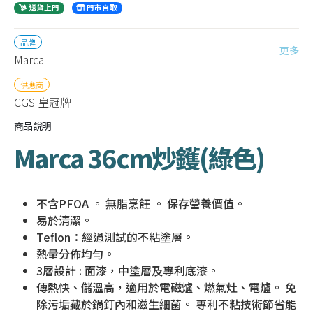
送貨上門
門市自取
品牌
更多
Marca
供應商
CGS 皇冠牌
商品說明
Marca 36cm炒鑊(綠色)
不含PFOA 。 無脂烹飪 。 保存營養價值。
易於清潔。
Teflon：經過測試的不粘塗層。
熱量分佈均勻。
3層設計 : 面漆，中塗層及專利底漆。
傳熱快、儲溫高，適用於電磁爐、燃氣灶、電爐。 免
除污垢藏於鍋釘內和滋生細菌。 專利不粘技術節省能