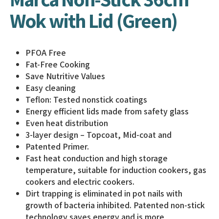
Wok with Lid (Green)
PFOA Free
Fat-Free Cooking
Save Nutritive Values
Easy cleaning
Teflon: Tested nonstick coatings
Energy efficient lids made from safety glass
Even heat distribution
3-layer design – Topcoat, Mid-coat and
Patented Primer.
Fast heat conduction and high storage
temperature, suitable for induction cookers, gas
cookers and electric cookers.
Dirt trapping is eliminated in pot nails with
growth of bacteria inhibited. Patented non-stick
technology saves energy and is more