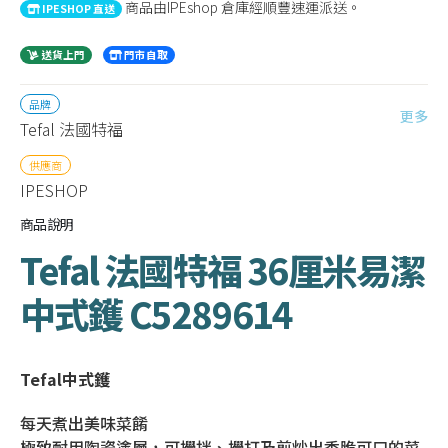
商品由IPEshop 倉庫經順豐速運派送。
IPESHOP 直送
送貨上門
門市自取
品牌
更多
Tefal 法國特福
供應商
IPESHOP
商品說明
Tefal 法國特福 36厘米易潔
中式鑊 C5289614
Tefal中式鑊
每天煮出美味菜餚
極致耐用陶瓷塗層，可攪拌、攪打及煎炒出香脆可口的菜