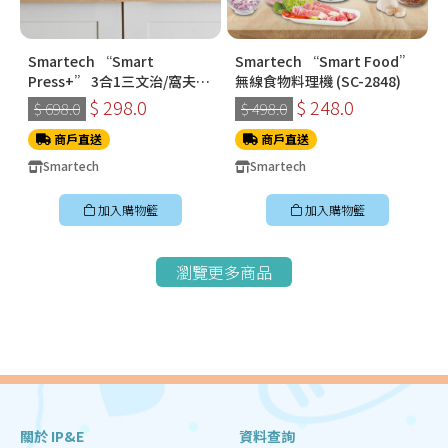
Smartech “Smart
Smartech “Smart Food”
Press+” 3合1三文治/窩夫/
無線食物料理機 (SC-2848)
冬甩機 SM-2228
$ 298.0
$ 248.0
$ 698.0
$ 498.0
商戶直送
商戶直送
Smartech
Smartech
加入購物籃
加入購物籃
瀏覽更多商品
關於 IP&E
資料查詢