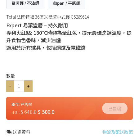
易潔鑊 / 不沾鍋
煎pan / 平底鑊
Tefal 法國特福 36厘米易潔中式鑊 C5289614
Expert 易潔塗層 – 持久耐用
專利火紅點: 180°C時轉為全紅色，提示最佳烹調溫度，提
升食物色香味，減少油煙
適用於所有爐具，包括焗爐及電磁爐
數量
-
+
庫存:
已售罄
已售罄
$ 648.0
$ 509.0
小計:
送貨資料
物流及配送政策