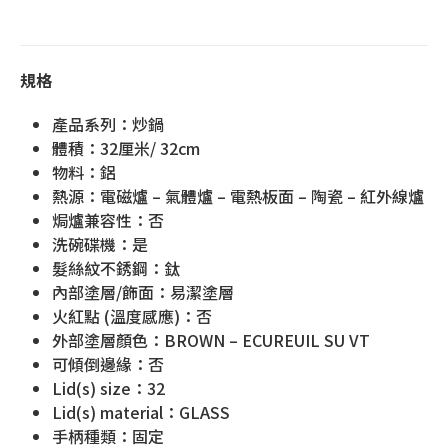
規格
產品系列：炒鍋
體積：32厘米/ 32cm
物料：鋁
熱源：電磁爐 – 氣體爐 – 電熱板面 – 陶瓷 – 紅外線爐
焗爐兼容性：否
洗碗碟機：是
髮絲紋不銹鋼：鈦
內部塗層/飾面：易潔塗層
火紅點 (溫度感應)：否
外部塗層顏色：BROWN – ECUREUIL SU VT
可傾倒邊緣：否
Lid(s) size：32
Lid(s) material：GLASS
手柄種類：固定