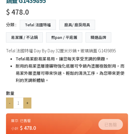
鍋蓋 G1439895
$ 478.0
分類 :
Tefal 法國特福
廚具/ 廚房用具
易潔鑊 / 不沾鍋
煎pan / 平底鑊
精選品牌
Tefal 法國特福 Day By Day 32厘米炒鍋 + 玻璃鍋蓋 G1439895
Tefal易潔廚易潔易用，讓您每天享受烹調的樂趣。
耐用的易潔塗層連礦物強化底層可令鍋內塗層極致耐用，而
易潔外層塗層可帶來快速、輕鬆的清洗工序，為您帶來更便
利的烹調新體驗。
數量
-
+
庫存:
已售罄
已售罄
$ 478.0
小計: