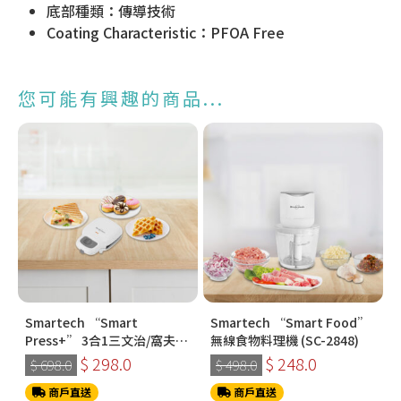
底部種類：傳導技術
Coating Characteristic：PFOA Free
您可能有興趣的商品...
Smartech “Smart
Smartech “Smart Food”
Press+” 3合1三文治/窩夫/
無線食物料理機 (SC-2848)
冬甩機 SM-2228
$ 298.0
$ 248.0
$ 698.0
$ 498.0
商戶直送
商戶直送