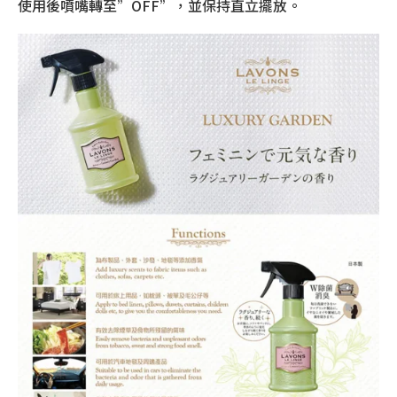
使用後噴嘴轉至”OFF”，並保持直立擺放。