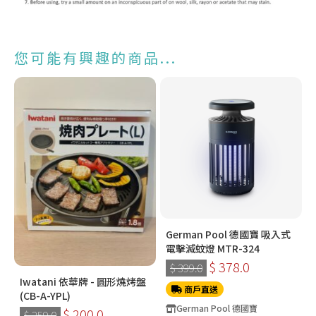
您可能有興趣的商品...
German Pool 德國寶 吸入式
電擊滅蚊燈 MTR-324
$ 378.0
$ 399.0
Iwatani 依華牌 - 圓形燒烤盤
商戶直送
(CB-A-YPL)
German Pool 德國寶
$ 200.0
$ 259.0