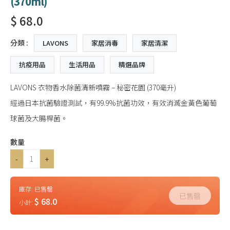
(370ml)
$ 68.0
分類 :
LAVONS
家居消毒
家居清潔
抗疫用品
生活用品
精選品牌
LAVONS 衣物香水除菌清新噴霧 – 秘密花園 (370毫升)
經過日本抗菌驗證測試，有99.9%抗菌功效，有效消滅金黃色葡萄
球菌及大腸桿菌。
數量
-
+
庫存:
已售罄
已售罄
$ 68.0
小計: