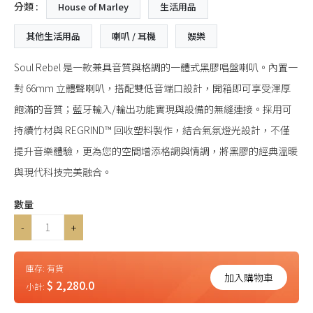
分類 :
House of Marley
生活用品
其他生活用品
喇叭 / 耳機
娛樂
Soul Rebel 是一款兼具音質與格調的一體式黑膠唱盤喇叭。內置一
對 66mm 立體聲喇叭，搭配雙低音端口設計，開箱即可享受渾厚
飽滿的音質；藍牙輸入/輸出功能實現與設備的無縫連接。採用可
持續竹材與 REGRIND™ 回收塑料製作，結合氣氛燈光設計，不僅
提升音樂體驗，更為您的空間增添格調與情調，將黑膠的經典溫暖
與現代科技完美融合。
數量
-
+
庫存:
有貨
加入購物車
$ 2,280.0
小計: