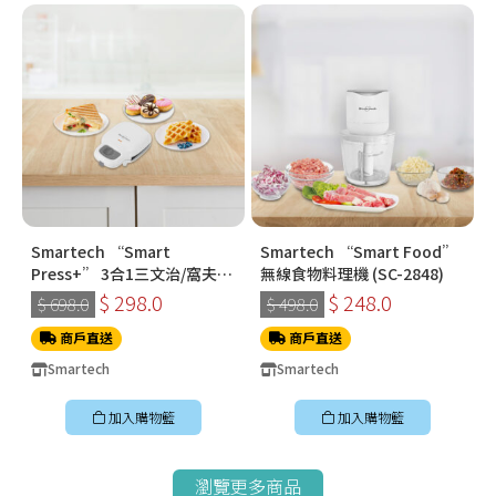
Smartech “Smart
Smartech “Smart Food”
Press+” 3合1三文治/窩夫/
無線食物料理機 (SC-2848)
冬甩機 SM-2228
$ 298.0
$ 248.0
$ 698.0
$ 498.0
商戶直送
商戶直送
Smartech
Smartech
加入購物籃
加入購物籃
瀏覽更多商品