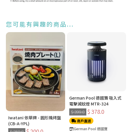
您可能有興趣的商品...
German Pool 德國寶 吸入式
電擊滅蚊燈 MTR-324
$ 378.0
$ 399.0
Iwatani 依華牌 - 圓形燒烤盤
商戶直送
(CB-A-YPL)
German Pool 德國寶
$ 200.0
$ 259.0