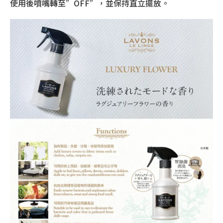
使用後噴嘴轉至”OFF”，並保持直立擺放。