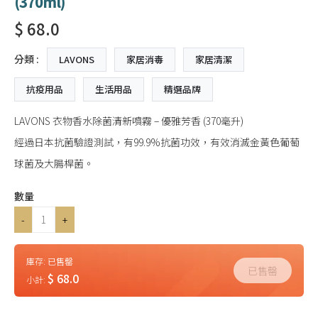
(370ml)
$ 68.0
分類 :
LAVONS
家居消毒
家居清潔
抗疫用品
生活用品
精選品牌
LAVONS 衣物香水除菌清新噴霧 – 優雅芳香 (370毫升)
經過日本抗菌驗證測試，有99.9%抗菌功效，有效消滅金黃色葡萄
球菌及大腸桿菌。
數量
-
+
庫存:
已售罄
已售罄
$ 68.0
小計: