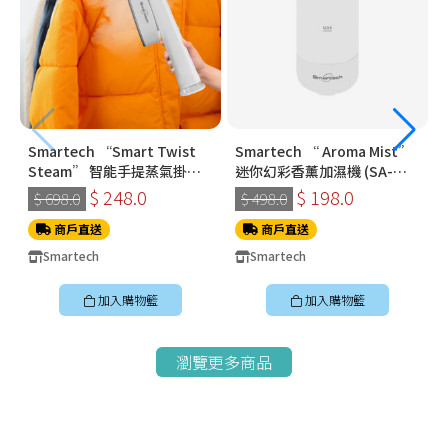
Smartech “Smart Twist
Smartech “ Aroma Mist”
Steam” 智能手提蒸氣掛燙
迷你幻彩香薰加濕機 (SA-
機 (SS-8108)
8009)
$ 248.0
$ 198.0
$ 698.0
$ 498.0
商戶直送
商戶直送
Smartech
Smartech
加入購物籃
加入購物籃
瀏覽更多商品