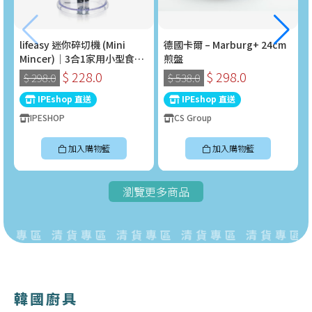
lifeasy 迷你碎切機 (Mini
德國卡爾 – Marburg+ 24cm
Mincer)｜3合1家用小型食物
煎盤
處理器 (400W)
$ 228.0
$ 298.0
$ 298.0
$ 538.0
IPEshop 直送
IPEshop 直送
IPESHOP
CS Group
加入購物籃
加入購物籃
瀏覽更多商品
貨專區 清貨專區 清貨專區 清貨專區 清貨專區 
韓國廚具