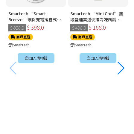
Smartech “Smart
Smartech “Mini Cool” 無
Breeze” 環保充電摺疊式伸
段變速高速便攜冷凍風扇
縮搖擺風扇 SF8918
SG3718
$ 398.0
$ 168.0
$ 828.0
$ 498.0
商戶直送
商戶直送
Smartech
Smartech
加入購物籃
加入購物籃