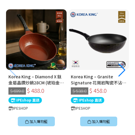
Korea King – Diamond X 鈦
Korea King – Granite
金盾晶鑽炒鍋28CM (琥珀金) |
Signature 花崗岩陶瓷不沾鍋
韓國製易潔鑊 (連蓋)
〡32cm深炒鍋 〡經典炭黑色
$ 488.0
$ 458.0
$ 699.0
$ 538.0
〡韓國製易潔鑊
IPEshop 直送
IPEshop 直送
IPESHOP
IPESHOP
加入購物籃
加入購物籃