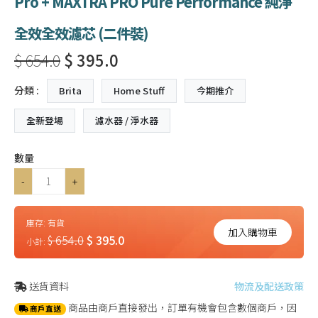
Pro + MAXTRA PRO Pure Performance 純淨
全效全效濾芯 (二件裝)
$ 654.0
$ 395.0
分類 :
Brita
Home Stuff
今期推介
全新登場
濾水器 / 淨水器
數量
-
+
庫存:
有貨
加入購物車
$ 654.0
$ 395.0
小計:
送貨資料
物流及配送政策
商品由商戶直接發出，訂單有機會包含數個商戶，因
商戶直送