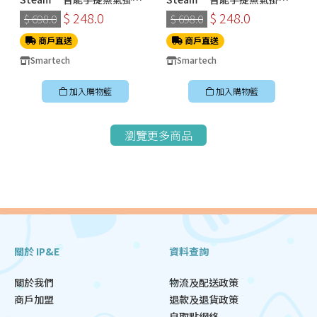
機 (SS-8108)
機 (SS-8108)
$ 248.0
$ 248.0
$ 698.0
$ 698.0
商戶直送
商戶直送
Smartech
Smartech
加入購物籃
加入購物籃
瀏覽更多商品
關於 IP&E
資料查詢
關於我們
物流及配送政策
商戶加盟
退款及退貨政策
自取點網絡