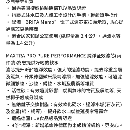
及農藥等雜質
• 通過德國權威檢驗機構TÜV品質認證
• 指壓式注水口及人體工學設計的手柄，輕鬆單手操作
• 配備“BRITA Memo” 電子式濾芯更換顯示器, 貼心提
醒濾芯更換時間
• 適合居家和辦公室使用 (總容量為 2.4 公升，過濾水容
量為 1.4 公升)
MAXTRA PRO PURE PERFORMANCE 純淨全效濾芯(兩
件裝)為您提供好喝的軟水
濾芯提升4倍*極淨效能，強大的過濾功能，能去除重金屬
及氯氣。升級德國微米級精濾網，加強過濾效能，可過濾
微細夥粒、沙粒、銹粒、水垢及農藥等雜質
• 活性碳：有效過濾影響口感與氣味的物質及氯氣等, 天
然椰子殼成分製成
• 無鈉離子交換樹脂：有效軟化硬水，過濾水垢(石灰質)
及金屬(鉛、銅等)， 提升飲水口感並延長家電壽命
• 通過德國TÜV食品級品質認證
• 4倍*極淨：新增革命性德國微米級精濾網格，更安心。