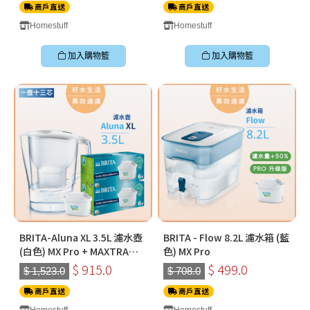
商戶直送
商戶直送
Homestuff
Homestuff
加入購物籃
加入購物籃
BRITA-Aluna XL 3.5L 濾水壺
BRITA - Flow 8.2L 濾水箱 (藍
(白色) MX Pro + MAXTRA
色) MX Pro
PRO Pure Performance 純
$ 915.0
$ 499.0
$ 1,523.0
$ 708.0
淨全效全效濾芯 (六件裝*2)
商戶直送
商戶直送
Homestuff
Homestuff