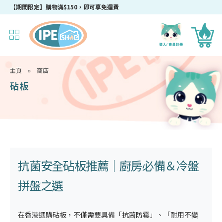
成為IPEshop會員，新會員即可獲得迎新$50購物優惠碼！
【期間限定】購物滿$150，即可享免運費
主頁
»
商店
砧板
抗菌安全
砧板推薦
｜廚房必備＆冷盤
拼盤之選
在香港選購
砧板
，不僅需要具備「抗菌防霉」、「耐用不變