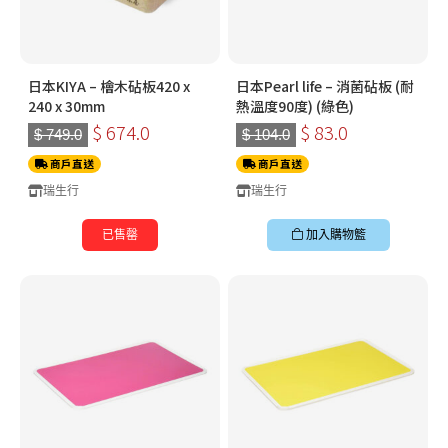
日本KIYA – 檜木砧板420 x
日本Pearl life – 消菌砧板 (耐
240 x 30mm
熱溫度90度) (綠色)
$ 674.0
$ 83.0
$ 749.0
$ 104.0
商戶直送
商戶直送
瑞生行
瑞生行
已售罄
加入購物籃