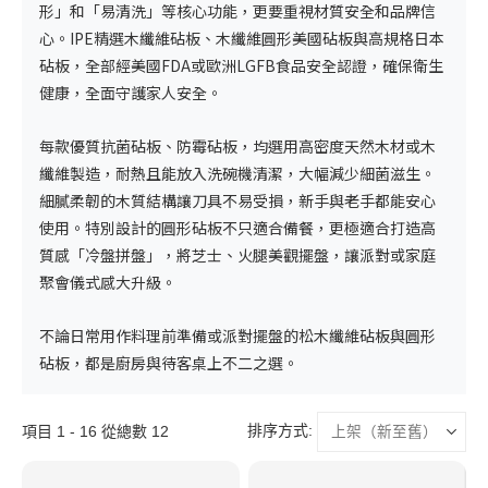
形」和「易清洗」等核心功能，更要重視材質安全和品牌信
心。IPE精選
木纖維砧板
、木纖維圓形
美國砧板
與高規格
日本
砧板
，全部經美國FDA或歐洲LGFB食品安全認證，確保衛生
健康，全面守護家人安全。​
每款優質
抗菌砧板
、
防霉砧板
，均選用高密度天然木材或木
纖維製造，耐熱且能放入洗碗機清潔，大幅減少細菌滋生。
細膩柔韌的木質結構讓刀具不易受損，新手與老手都能安心
使用。特別設計的
圓形砧板
不只適合備餐，更極適合打造高
質感「冷盤拼盤」，將芝士、火腿美觀擺盤，讓派對或家庭
聚會儀式感大升級。
不論日常用作料理前準備或派對擺盤的
松木纖維砧板
與
圓形
砧板
，都是廚房與待客桌上不二之選。
排序方式:
項目 1 - 16 從總數 12