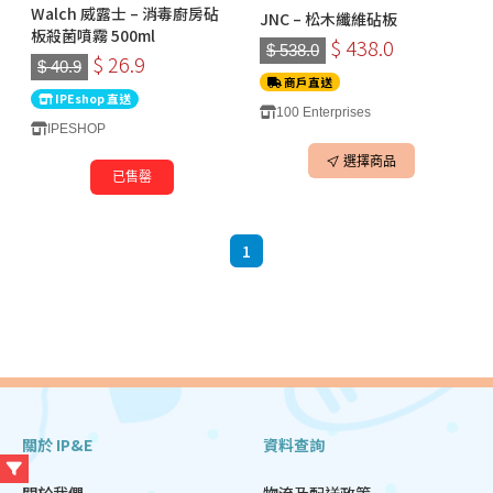
Walch 威露士 – 消毒廚房砧
JNC – 松木纖維砧板
板殺菌噴霧 500ml
$ 438.0
$ 538.0
$ 26.9
$ 40.9
商戶直送
IPEshop 直送
100 Enterprises
IPESHOP
選擇商品
已售罄
1
關於 IP&E
資料查詢
關於我們
物流及配送政策