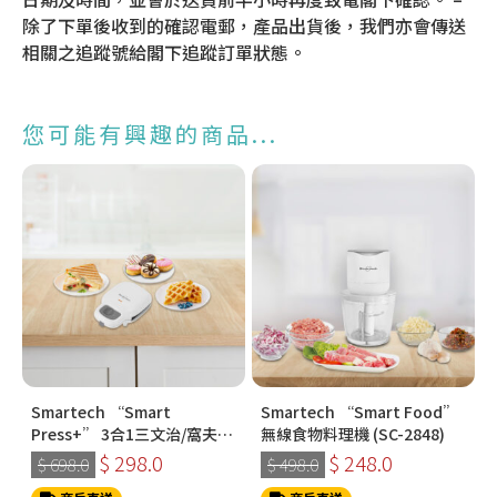
除了下單後收到的確認電郵，產品出貨後，我們亦會傳送
相關之追蹤號給閣下追蹤訂單狀態。
您可能有興趣的商品...
Smartech “Smart
Smartech “Smart Food”
Press+” 3合1三文治/窩夫/
無線食物料理機 (SC-2848)
冬甩機 SM-2228
$ 298.0
$ 248.0
$ 698.0
$ 498.0