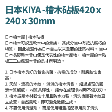
日本KIYA -檜木砧板420 x
240 x 30mm
日本橋木屋 | 檜木砧板
日本檜木可説是軟木中的貴族， 其成分當中有抵抗腐朽的
特質， 因此被選作為日本自古以來重要的建築材料。 當中
日本長野縣木曾山便是代表性的檜木產地， 橋木屋的木砧
板正正由嚴選木曾的良才所製造。
1. 日本檜木良好的包含抗菌、抗霉的成分，耐腐蝕性也
高，
2. 天然、漂亮的木紋， 淡淡的檜木清香， 經過處理的圓
滑木質觸感， 材質具彈性， 讓你在處理食材時不傷刀刃。
3. 檜木這類木材韌性十足且防水力強，清洗後順著木紋直
立放置，自然風乾，即可避免黴菌生成。
4. 不要使用清潔劑， 而是使用粗鹽搭配專用刷子清洗