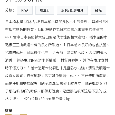
分類 :
KIYA
瑞生行
廚具/ 廚房用具
砧板
日本橋木屋 | 檜木砧板 日本檜木可説是軟木中的貴族， 其成分當中
有抵抗腐朽的特質， 因此被選作為日本自古以來重要的建築材
料。 當中日本長野縣木曾山便是代表性的檜木產地， 橋木屋的木
砧板正正由嚴選木曾的良才所製造。 1. 日本檜木良好的包含抗菌、
抗霉的成分，耐腐蝕性也高， 2. 天然、漂亮的木紋， 淡淡的檜木
清香， 經過處理的圓滑木質觸感， 材質具彈性， 讓你在處理食材
時不傷刀刃。 3. 檜木這類木材韌性十足且防水力強，清洗後順著木
紋直立放置，自然風乾，即可避免黴菌生成。 4. 不要使用清潔劑，
而是使用粗鹽搭配專用刷子清洗 5. 順著木紋直立，徹底風乾 6. 刀
子跟砧板接觸的時候，那個舒適度，是塑膠砧板所遠遠不及的 規
格︰ 尺寸：420 x 240 x 30mm 總重量︰kg
數量