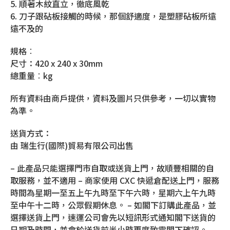
5. 順著木紋直立，徹底風乾
6. 刀子跟砧板接觸的時候，那個舒適度，是塑膠砧板所遠
遠不及的
規格︰
尺寸：420 x 240 x 30mm
總重量︰kg
所有資料由商戶提供，資料及圖片只供參考，一切以實物
為準。
送貨方式：
由 瑞生行(國際)貿易有限公司出售
– 此產品只能選擇門市自取或送貨上門，故順豐相關的自
取服務，並不適用 – 商家使用 CXC 快遞倉配送上門，服務
時間為星期一至五上午九時至下午六時，星期六上午九時
至中午十二時，公眾假期休息。 – 如閣下訂購此產品，並
選擇送貨上門，速運公司會先以短訊形式通知閣下送貨的
日期及時間，並會於送貨前半小時再度致電閣下確認。 –