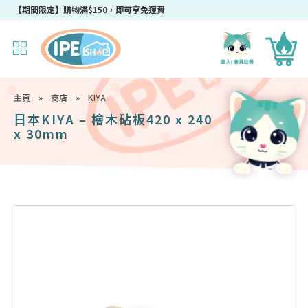
【期間限定】購物滿$150，即可享免運費
主頁
»
商店
»
KIYA
日本KIYA – 檜木砧板420 x 240
x 30mm