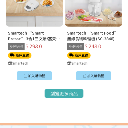
Smartech “Smart
Smartech “Smart Food”
Press+” 3合1三文治/窩夫/
無線食物料理機 (SC-2848)
冬甩機 SM-2228
$ 298.0
$ 248.0
$ 698.0
$ 498.0
商戶直送
商戶直送
Smartech
Smartech
加入購物籃
加入購物籃
瀏覽更多商品