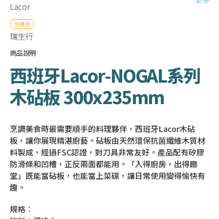
Lacor
供應商
瑞生行
商品說明
西班牙Lacor-NOGAL系列
木砧板 300x235mm
烹調美食時最需要順手的料理夥伴，西班牙Lacor木砧
板，讓你展現精湛廚藝。砧板由天然環保抗菌纖維木質材
料製成，經過FSC認證，對刀具非常友好。產品配有矽膠
防滑條和凹槽，正反兩面都能用。「入得廚房，出得廳
堂」既能當砧板，也能當上菜碟，讓日常使用變得愉快有
趣。
規格︰