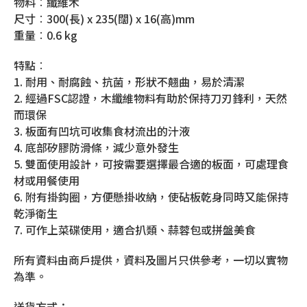
物料︰纖維木
尺寸︰300(長) x 235(闊) x 16(高)mm
重量︰0.6 kg
特點︰
1. 耐用、耐腐蝕、抗菌，形狀不翹曲，易於清潔
2. 經過FSC認證，木纖維物料有助於保持刀刃鋒利，天然
而環保
3. 板面有凹坑可收集食材流出的汁液
4. 底部矽膠防滑條，減少意外發生
5. 雙面使用設計，可按需要選擇最合適的板面，可處理食
材或用餐使用
6. 附有掛鈎圈，方便懸掛收納，使砧板乾身同時又能保持
乾淨衛生
7. 可作上菜碟使用，適合扒類、蒜蓉包或拼盤美食
所有資料由商戶提供，資料及圖片只供參考，一切以實物
為準。
送貨方式：