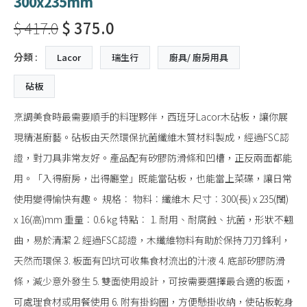
300x235mm
$ 417.0
$ 375.0
分類 :
Lacor
瑞生行
廚具/ 廚房用具
砧板
烹調美食時最需要順手的料理夥伴，西班牙Lacor木砧板，讓你展
現精湛廚藝。砧板由天然環保抗菌纖維木質材料製成，經過FSC認
證，對刀具非常友好。產品配有矽膠防滑條和凹槽，正反兩面都能
用。「入得廚房，出得廳堂」既能當砧板，也能當上菜碟，讓日常
使用變得愉快有趣。 規格︰ 物料︰纖維木 尺寸︰300(長) x 235(闊)
x 16(高)mm 重量︰0.6 kg 特點︰ 1. 耐用、耐腐蝕、抗菌，形狀不翹
曲，易於清潔 2. 經過FSC認證，木纖維物料有助於保持刀刃鋒利，
天然而環保 3. 板面有凹坑可收集食材流出的汁液 4. 底部矽膠防滑
條，減少意外發生 5. 雙面使用設計，可按需要選擇最合適的板面，
可處理食材或用餐使用 6. 附有掛鈎圈，方便懸掛收納，使砧板乾身