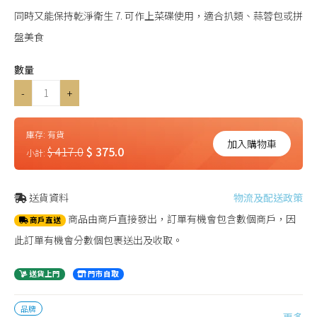
同時又能保持乾淨衛生 7. 可作上菜碟使用，適合扒類、蒜蓉包或拼
盤美食
數量
-
+
庫存:
有貨
加入購物車
$ 417.0
$ 375.0
小計:
送貨資料
物流及配送政策
商品由商戶直接發出，訂單有機會包含數個商戶，因
商戶直送
此訂單有機會分數個包裹送出及收取。
送貨上門
門市自取
品牌
更多