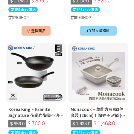
$ 1,198.0
$ 1,149.0
製易潔鑊
（韓國製）
IPEshop 直送
IPEshop 直送
IPESHOP
IPESHOP
加入購物籃
選擇商品
Korea King – Granite
Monacook – 萬能方形鍋3件
Signature 花崗岩陶瓷不沾鍋
套裝 (26cm)〡陶瓷不沾鍋 (米
套裝〡28cm 深炒鍋 + 24cm
白色) | 韓國製可拆式手柄鍋
$ 766.0
$ 1,468.0
$ 956.0
$ 1,938.0
平底鍋〡經典炭黑色
IPEshop 直送
IPEshop 直送