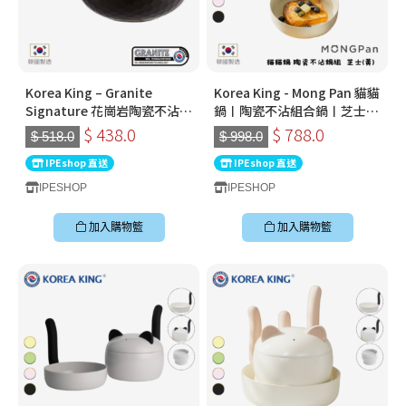
Korea King – Granite
Korea King - Mong Pan 貓貓
Signature 花崗岩陶瓷不沾鍋
鍋〡陶瓷不沾組合鍋〡芝士
〡30cm深炒鍋 〡經典炭黑色
(黃)
$ 438.0
$ 788.0
$ 518.0
$ 998.0
〡韓國製易潔鑊
IPEshop 直送
IPEshop 直送
IPESHOP
IPESHOP
加入購物籃
加入購物籃