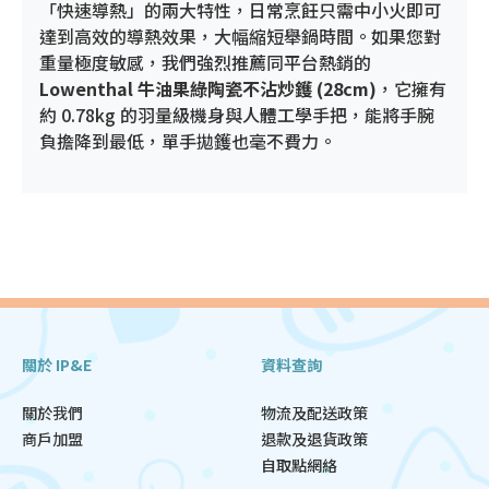
「快速導熱」的兩大特性，日常烹飪只需中小火即可
達到高效的導熱效果，大幅縮短舉鍋時間。如果您對
重量極度敏感，我們強烈推薦同平台熱銷的
Lowenthal 牛油果綠陶瓷不沾炒鑊 (28cm)
，它擁有
約 0.78kg 的羽量級機身與人體工學手把，能將手腕
負擔降到最低，單手拋鑊也毫不費力。
關於 IP&E
資料查詢
關於我們
物流及配送政策
商戶加盟
退款及退貨政策
自取點網絡