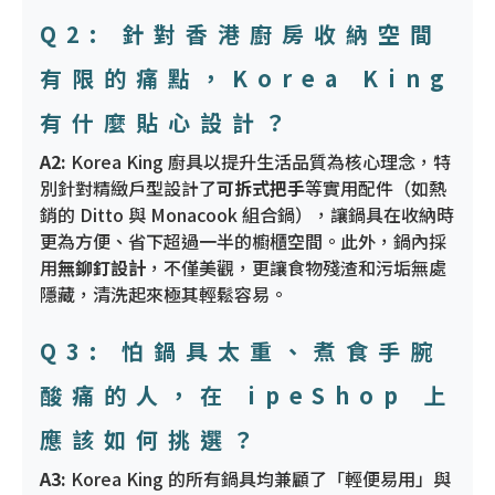
Q2: 針對香港廚房收納空間
有限的痛點，Korea King
有什麼貼心設計？
A2:
Korea King 廚具以提升生活品質為核心理念，特
別針對精緻戶型設計了
可拆式把手
等實用配件（如熱
銷的 Ditto 與 Monacook 組合鍋），讓鍋具在收納時
更為方便、省下超過一半的櫥櫃空間。此外，鍋內採
用
無鉚釘設計
，不僅美觀，更讓食物殘渣和污垢無處
隱藏，清洗起來極其輕鬆容易。
Q3: 怕鍋具太重、煮食手腕
酸痛的人，在 ipeShop 上
應該如何挑選？
A3:
Korea King 的所有鍋具均兼顧了「輕便易用」與