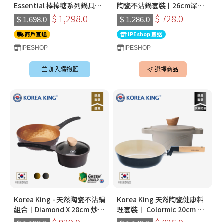
Essential 棒棒糖系列鍋具套
陶瓷不沾鍋套裝〡26cm深炒
裝｜ 2026全新棉花糖粉色｜
鍋+18cm湯鍋 (沙灰/珊瑚粉)
$ 1,298.0
$ 728.0
$ 1,698.0
$ 1,286.0
韓國不黏鑊推薦2026
〡韓國製廚具
商戶直送
IPEshop 直送
IPESHOP
IPESHOP
加入購物籃
選擇商品
Korea King - 天然陶瓷不沾鍋
Korea King 天然陶瓷健康料
組合〡Diamond X 28cm 炒鍋
理套裝〡 Colormic 20cm 湯
× Crystal 18cm 湯鍋〡韓國
鍋 + Woody 26cm 不沾鍋
$ 839.0
$ 826.0