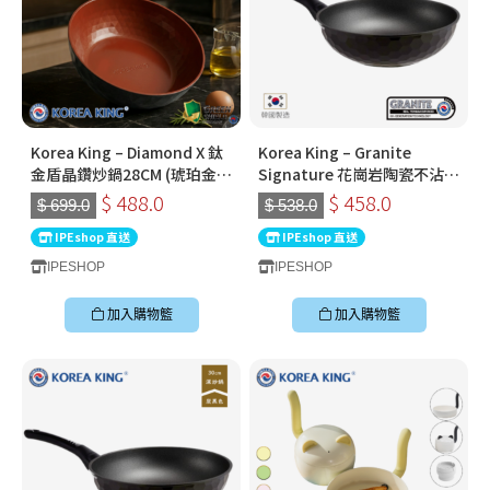
Korea King – Diamond X 鈦
Korea King – Granite
金盾晶鑽炒鍋28CM (琥珀金) |
Signature 花崗岩陶瓷不沾鍋
韓國製易潔鑊 (連蓋)
〡32cm深炒鍋 〡經典炭黑色
$ 488.0
$ 458.0
$ 699.0
$ 538.0
〡韓國製易潔鑊
IPEshop 直送
IPEshop 直送
IPESHOP
IPESHOP
加入購物籃
加入購物籃