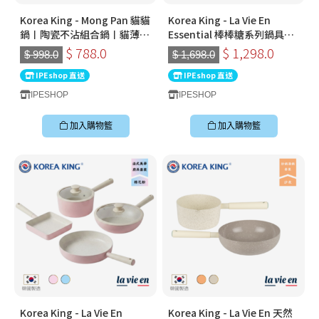
Korea King - Mong Pan 貓貓
Korea King - La Vie En
鍋〡陶瓷不沾組合鍋〡貓薄荷
Essential 棒棒糖系列鍋具套
(綠)
裝｜ 2026全新棉花糖藍色｜
$ 788.0
$ 1,298.0
$ 998.0
$ 1,698.0
韓國不黏鑊推薦2026
IPEshop 直送
IPEshop 直送
IPESHOP
IPESHOP
加入購物籃
加入購物籃
Korea King - La Vie En
Korea King - La Vie En 天然