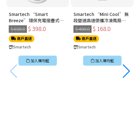
Smartech “Smart
Smartech “Mini Cool” 無
Breeze” 環保充電摺疊式伸
段變速高速便攜冷凍風扇
縮搖擺風扇 SF8918
SG3718
$ 398.0
$ 168.0
$ 828.0
$ 498.0
商戶直送
商戶直送
Smartech
Smartech
加入購物籃
加入購物籃