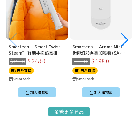
Smartech “Smart Twist
Smartech “ Aroma Mist”
Steam” 智能手提蒸氣掛燙
迷你幻彩香薰加濕機 (SA-
機 (SS-8108)
8009)
$ 248.0
$ 198.0
$ 698.0
$ 498.0
商戶直送
商戶直送
Smartech
Smartech
加入購物籃
加入購物籃
瀏覽更多商品