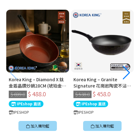
Korea King – Diamond X 鈦
Korea King – Granite
金盾晶鑽炒鍋28CM (琥珀金) |
Signature 花崗岩陶瓷不沾鍋
韓國製易潔鑊 (連蓋)
〡32cm深炒鍋 〡經典炭黑色
$ 488.0
$ 458.0
$ 699.0
$ 538.0
〡韓國製易潔鑊
IPEshop 直送
IPEshop 直送
IPESHOP
IPESHOP
加入購物籃
加入購物籃