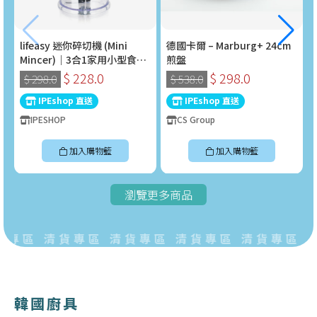
lifeasy 迷你碎切機 (Mini
德國卡爾 – Marburg+ 24cm
Mincer)｜3合1家用小型食物
煎盤
處理器 (400W)
$ 228.0
$ 298.0
$ 298.0
$ 538.0
IPEshop 直送
IPEshop 直送
IPESHOP
CS Group
加入購物籃
加入購物籃
瀏覽更多商品
專區 清貨專區 清貨專區 清貨專區 清貨專區 
韓國廚具