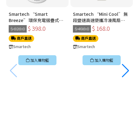
Smartech “Smart
Smartech “Mini Cool” 無
Breeze” 環保充電摺疊式伸
段變速高速便攜冷凍風扇
縮搖擺風扇 SF8918
SG3718
$ 398.0
$ 168.0
$ 828.0
$ 498.0
商戶直送
商戶直送
Smartech
Smartech
加入購物籃
加入購物籃