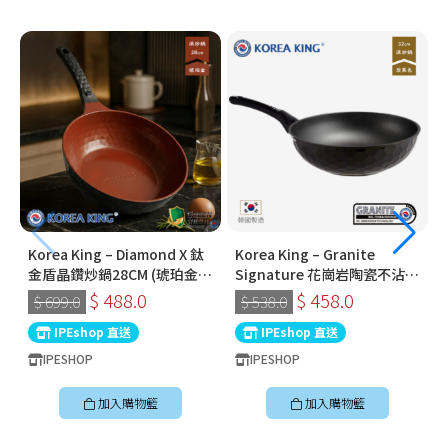
Korea King – Diamond X 鈦
Korea King – Granite
金盾晶鑽炒鍋28CM (琥珀金) |
Signature 花崗岩陶瓷不沾鍋
韓國製易潔鑊 (連蓋)
〡32cm深炒鍋 〡經典炭黑色
$ 488.0
$ 458.0
$ 699.0
$ 538.0
〡韓國製易潔鑊
IPEshop 直送
IPEshop 直送
IPESHOP
IPESHOP
加入購物籃
加入購物籃