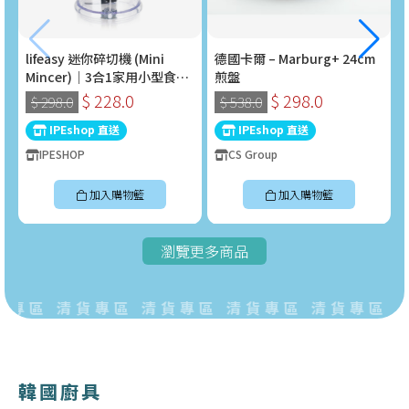
lifeasy 迷你碎切機 (Mini
德國卡爾 – Marburg+ 24cm
Mincer)｜3合1家用小型食物
煎盤
處理器 (400W)
$ 228.0
$ 298.0
$ 298.0
$ 538.0
IPEshop 直送
IPEshop 直送
IPESHOP
CS Group
加入購物籃
加入購物籃
瀏覽更多商品
專區 清貨專區 清貨專區 清貨專區 清貨專區 
韓國廚具