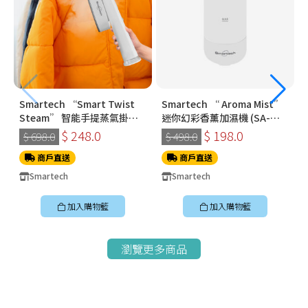
Smartech “Smart Twist
Smartech “ Aroma Mist”
Steam” 智能手提蒸氣掛燙
迷你幻彩香薰加濕機 (SA-
機 (SS-8108)
8009)
$ 248.0
$ 198.0
$ 698.0
$ 498.0
商戶直送
商戶直送
Smartech
Smartech
加入購物籃
加入購物籃
瀏覽更多商品