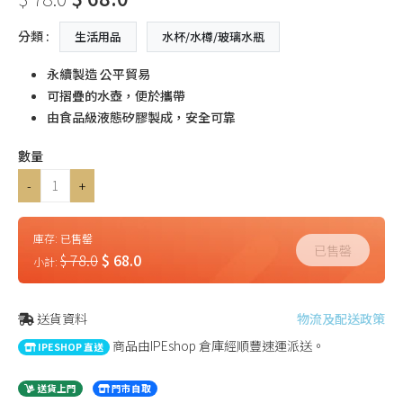
分類 :
生活用品
水杯/水樽/玻璃水瓶
永續製造 公平貿易
可摺疊的水壺，便於攜帶
由食品級液態矽膠製成，安全可靠
數量
-
+
庫存:
已售罄
已售罄
$ 78.0
$ 68.0
小計:
送貨資料
物流及配送政策
商品由IPEshop 倉庫經順豐速運派送。
IPESHOP 直送
送貨上門
門市自取