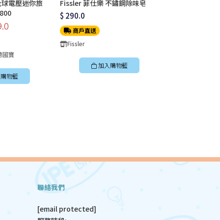
l 全球電壓迷你旅
Fissler 菲仕樂 不鏽鋼除味皂
3ZeBra 折折
800
椅墊
$ 290.0
9.0
$ 899.0
商戶直送
商戶直送
Fissler
Design Chicken
 德國寶
加入購物籃
加入
購物籃
聯絡我們
[email protected]