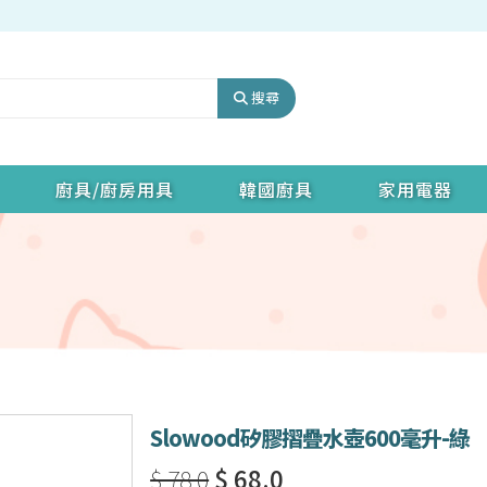
搜尋
廚具/廚房用具
韓國廚具
家用電器
Slowood矽膠摺疊水壺600毫升-綠
$ 78.0
$ 68.0