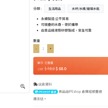
分類 :
生活用品
水杯/水樽/玻璃水瓶
永續製造 公平貿易
可摺疊的水壺，便於攜帶
由食品級液態矽膠製成，安全可靠
數量
-
+
庫存:
已售罄
$ 78.0
$ 68.0
小計:
送貨資料
商品由IPEshop 倉庫經順豐速
IPESHOP 直送
運派送。