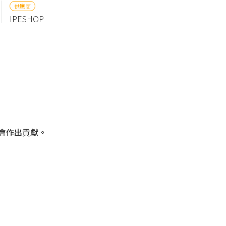
供應商
IPESHOP
社會作出貢獻。