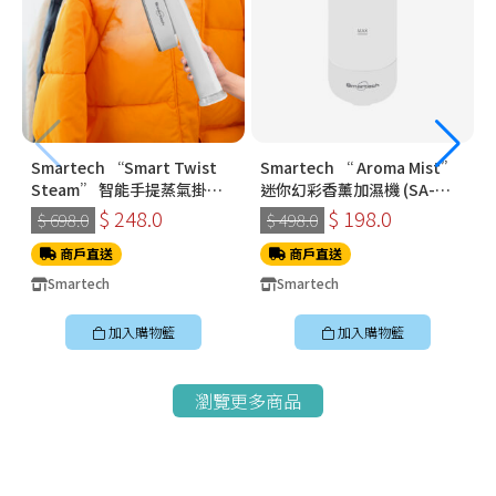
Smartech “Smart Twist
Smartech “ Aroma Mist”
Steam” 智能手提蒸氣掛燙
迷你幻彩香薰加濕機 (SA-
機 (SS-8108)
8009)
$ 248.0
$ 198.0
$ 698.0
$ 498.0
商戶直送
商戶直送
Smartech
Smartech
加入購物籃
加入購物籃
瀏覽更多商品