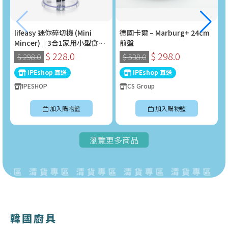
lifeasy 迷你碎切機 (Mini
德國卡爾 – Marburg+ 24cm
Mincer)｜3合1家用小型食物
煎盤
處理器 (400W)
$ 228.0
$ 298.0
$ 298.0
$ 538.0
IPEshop 直送
IPEshop 直送
IPESHOP
CS Group
加入購物籃
加入購物籃
瀏覽更多商品
專區 清貨專區 清貨專區 清貨專區 清貨專區 清
韓國廚具