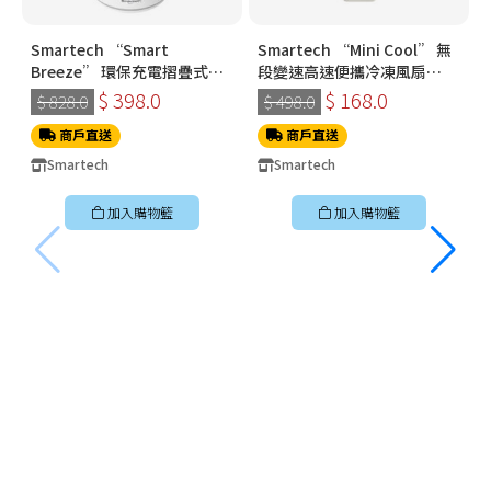
Smartech “Smart
Smartech “Mini Cool” 無
Breeze” 環保充電摺疊式伸
段變速高速便攜冷凍風扇
縮搖擺風扇 SF8918
SG3718
$ 398.0
$ 168.0
$ 828.0
$ 498.0
商戶直送
商戶直送
Smartech
Smartech
加入購物籃
加入購物籃