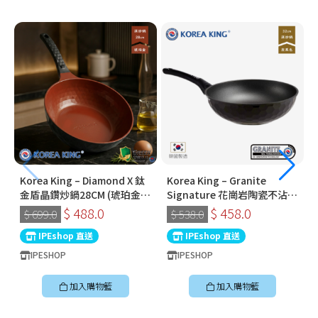
Korea King – Diamond X 鈦
Korea King – Granite
金盾晶鑽炒鍋28CM (琥珀金) |
Signature 花崗岩陶瓷不沾鍋
韓國製易潔鑊 (連蓋)
〡32cm深炒鍋 〡經典炭黑色
$ 488.0
$ 458.0
$ 699.0
$ 538.0
〡韓國製易潔鑊
IPEshop 直送
IPEshop 直送
IPESHOP
IPESHOP
加入購物籃
加入購物籃