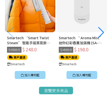
Smartech “Smart Twist
Smartech “ Aroma Mist”
Steam” 智能手提蒸氣掛燙
迷你幻彩香薰加濕機 (SA-
機 (SS-8108)
8009)
$ 248.0
$ 198.0
$ 698.0
$ 498.0
商戶直送
商戶直送
Smartech
Smartech
加入購物籃
加入購物籃
瀏覽更多商品