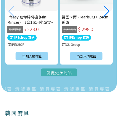
lifeasy 迷你碎切機 (Mini
德國卡爾 – Marburg+ 24cm
Mincer)｜3合1家用小型食物
煎盤
處理器 (400W)
$ 228.0
$ 298.0
$ 298.0
$ 538.0
IPEshop 直送
IPEshop 直送
IPESHOP
CS Group
加入購物籃
加入購物籃
瀏覽更多商品
專區 清貨專區 清貨專區 清貨專區 清貨專區 清
韓國廚具