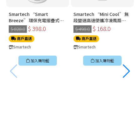
Smartech “Smart
Smartech “Mini Cool” 無
Breeze” 環保充電摺疊式伸
段變速高速便攜冷凍風扇
縮搖擺風扇 SF8918
SG3718
$ 398.0
$ 168.0
$ 828.0
$ 498.0
商戶直送
商戶直送
Smartech
Smartech
加入購物籃
加入購物籃