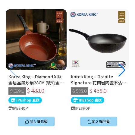
Korea King – Diamond X 鈦
Korea King – Granite
金盾晶鑽炒鍋28CM (琥珀金) |
Signature 花崗岩陶瓷不沾鍋
韓國製易潔鑊 (連蓋)
〡32cm深炒鍋 〡經典炭黑色
$ 488.0
$ 458.0
$ 699.0
$ 538.0
〡韓國製易潔鑊
IPEshop 直送
IPEshop 直送
IPESHOP
IPESHOP
加入購物籃
加入購物籃