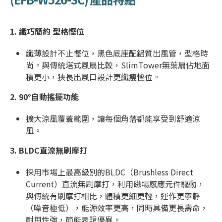
1. 纖巧簡約 型格慳位
纖薄設計不止慳位，黑色底座配鋁質出風管，型格時
尚。與傳統塔式風扇比較，SlimTower無葉扇佔地面
積更小，狹長出風口設計更纖瘦慳位。
2.
90°自動搖擺功能
擴大涼風覆蓋範圍，讓每個角落都能享受到舒適涼
風。
3.
BLDC直流無刷摩打
採用市場上最高級別的BLDC（Brushless Direct
Current）直流無刷摩打，利用磁場感應元件驅動，
與傳統有刷摩打相比，體積更細更輕，運作更寧靜
（噪音極低），能源效率更高，同時具備更長壽命，
耐用性強，節能表現優異。