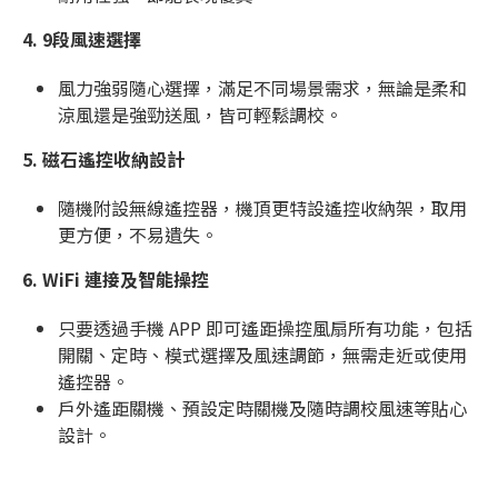
4.
9段風速選擇
風力強弱隨心選擇，滿足不同場景需求，無論是柔和
涼風還是強勁送風，皆可輕鬆調校。
5.
磁石遙控收納設計
隨機附設無線遙控器，機頂更特設遙控收納架，取用
更方便，不易遺失。
6.
WiFi 連接及智能操控
只要透過手機 APP 即可遙距操控風扇所有功能，包括
開關、定時、模式選擇及風速調節，無需走近或使用
遙控器。
戶外遙距關機、預設定時關機及隨時調校風速等貼心
設計。