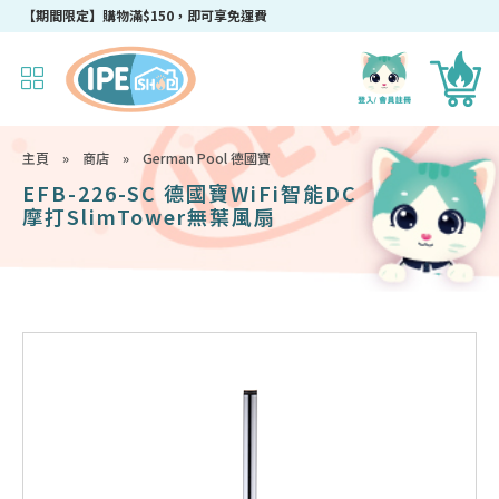
【期間限定】購物滿$150，即可享免運費
主頁
»
商店
»
German Pool 德國寶
EFB-226-SC 德國寶WiFi智能DC
摩打SlimTower無葉風扇