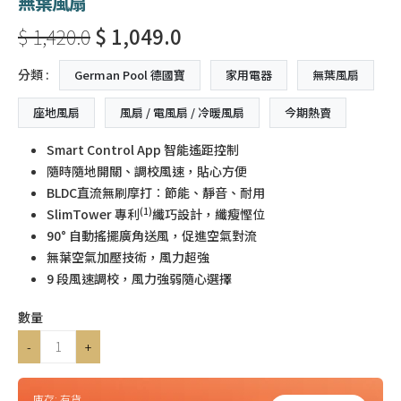
無葉風扇
$ 1,420.0
$ 1,049.0
分類 :
German Pool 德國寶
家用電器
無葉風扇
座地風扇
風扇 / 電風扇 / 冷暖風扇
今期熱賣
Smart Control App 智能遙距控制
隨時隨地開關、調校風速，貼心方便
BLDC直流無刷摩打︰節能、靜音、耐用
(1)
SlimTower 專利
纖巧設計，纖瘦慳位
90° 自動搖擺廣角送風，促進空氣對流
無葉空氣加壓技術，風力超強
9 段風速調校，風力強弱隨心選擇
數量
-
+
庫存:
有貨