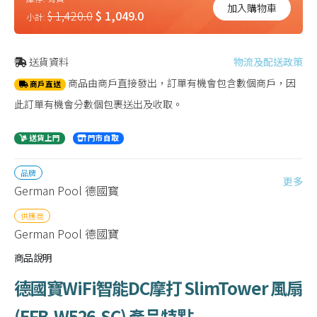
加入購物車
$ 1,420.0
$ 1,049.0
小計:
送貨資料
物流及配送政策
商品由商戶直接發出，訂單有機會包含數個商戶，因
商戶直送
此訂單有機會分數個包裹送出及收取。
送貨上門
門市自取
品牌
更多
German Pool 德國寳
供應商
German Pool 德國寶
商品說明
德國寶WiFi智能DC摩打 SlimTower 風扇
(
EFB-W526-SC
)
產品特點