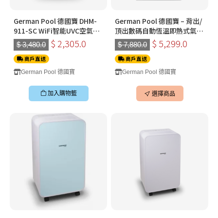
German Pool 德國寶 DHM-
German Pool 德國寶 – 背出/
911-SC WiFi智能UVC空氣淨
頂出數碼自動恆溫即熱式氣體
化抽濕機
熱水器 GPS413-TG (B/U)
$ 2,305.0
$ 5,299.0
$ 3,480.0
$ 7,880.0
(13L黑色) (煤氣)
商戶直送
商戶直送
German Pool 德國寶
German Pool 德國寶
加入購物籃
選擇商品