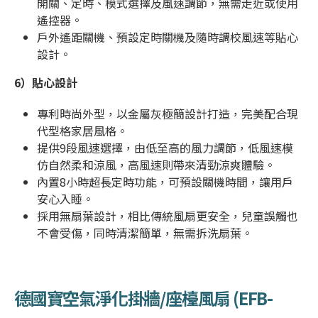
開關、定時、模式選擇及風速調節，無需走近或使用
遙控器。
戶外遙距關機、預設定時關機及隨時調校風速等貼心
設計。
6）
貼心設計
專利時尚外型，以金屬灰極簡設計打造，完美配合現
代型格家居風格。
提供9段風速選擇，由低至高的風力調節，低風速模
仿自然柔和涼風，高風速則帶來清勁涼爽體驗。
內置8小時超長定時功能，可預設關機時間，讓用戶
安心入睡。
採用無扇葉設計，相比傳統風扇更安全，兒童誤觸也
不會受傷，同時清潔簡單，無需拆洗扇葉。
德國寶空氣淨化掛牆/座檯風扇 (
EFB-