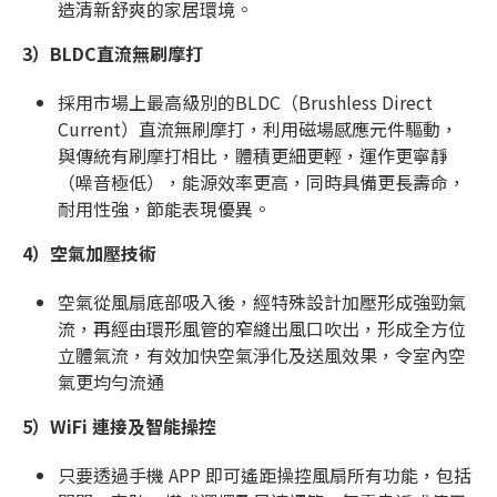
造清新舒爽的家居環境。
3）
BLDC直流無刷摩打
採用市場上最高級別的BLDC（Brushless Direct
Current）直流無刷摩打，利用磁場感應元件驅動，
與傳統有刷摩打相比，體積更細更輕，運作更寧靜
（噪音極低），能源效率更高，同時具備更長壽命，
耐用性強，節能表現優異。
4）
空氣加壓技術
空氣從風扇底部吸入後，經特殊設計加壓形成強勁氣
流，再經由環形風管的窄縫出風口吹出，形成全方位
立體氣流，有效加快空氣淨化及送風效果，令室內空
氣更均勻流通
5）
WiFi 連接及智能操控
只要透過手機 APP 即可遙距操控風扇所有功能，包括