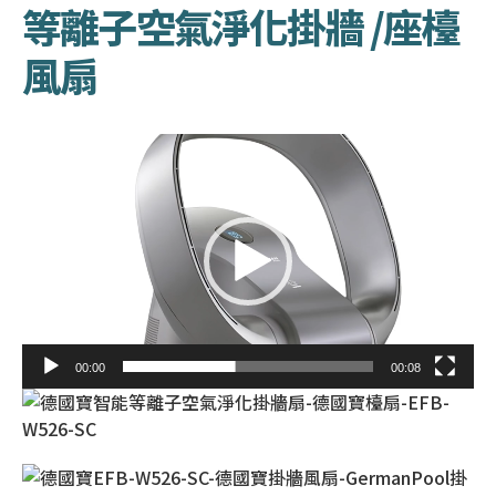
等離子空氣淨化掛牆 /座檯
風扇
視
訊
播
放
器
00:00
00:08