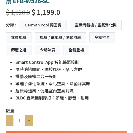
扇 EFB-W526-SC
$ 1,520.0
$ 1,199.0
分類 :
German Pool 德國寶
空氣清新機 / 空氣淨化機
無葉風扇
風扇 / 電風扇 / 冷暖風扇
今期推介
節慶之選
今期熱賣
全新登場
Smart Control App 智能遙距控制
隨時隨地開關、調校風速，貼心方便
掛牆及座檯二合一設計
等離子淨化系統，淨化空氣、除菌除異味
超廣角送風，促進室內空氣對流
BLDC 直流無刷摩打︰節能、靜音、耐用
數量
-
+