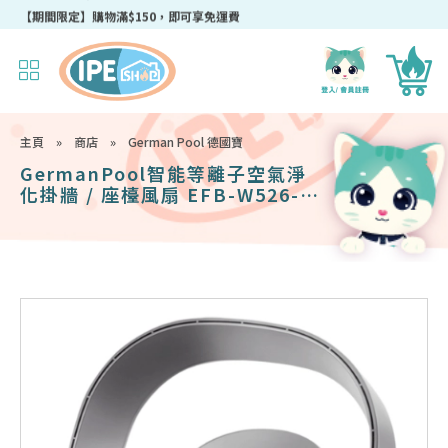
成為IPEshop會員，新會員即可獲得迎新$50購物優惠碼！
主頁
»
商店
»
German Pool 德國寶
GermanPool智能等離子空氣淨
化掛牆 / 座檯風扇 EFB-W526-
SC