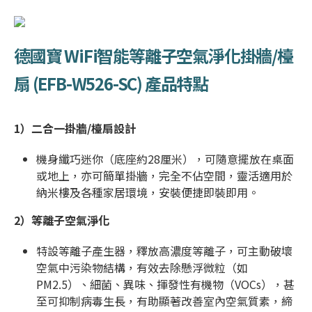
德國寶 WiFi智能等離子空氣淨化掛牆/檯
扇 (
EFB-W526-SC
)
產品特點
1）
二合一掛牆/檯扇設計
機身纖巧迷你（底座約28厘米），可隨意擺放在桌面
或地上，亦可簡單掛牆，完全不佔空間，靈活適用於
納米樓及各種家居環境，安裝便捷即裝即用。
2）
等離子空氣淨化
特設等離子產生器，釋放高濃度等離子，可主動破壞
空氣中污染物結構，有效去除懸浮微粒（如
PM2.5）、細菌、異味、揮發性有機物（VOCs），甚
至可抑制病毒生長，有助顯著改善室內空氣質素，締