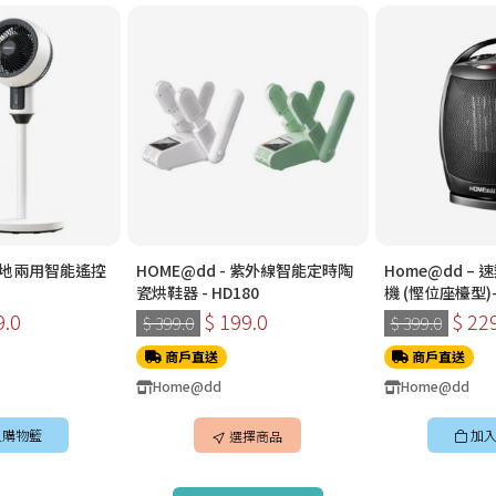
 檯地兩用智能遙控
HOME@dd - 紫外線智能定時陶
Home@dd –
瓷烘鞋器 - HD180
機 (慳位座檯型)-
HH1500
9.0
$ 199.0
$ 22
$ 399.0
$ 399.0
商戶直送
商戶直送
Home@dd
Home@dd
入購物籃
加入
選擇商品