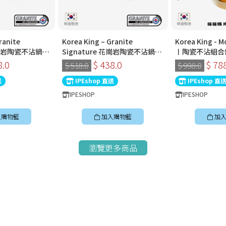
ranite
Korea King – Granite
Korea King -
 花崗岩陶瓷不沾鍋〡
Signature 花崗岩陶瓷不沾鍋〡
〡陶瓷不沾組合
〡經典炭黑色〡韓
30cm深炒鍋 〡經典炭黑色〡韓
8.0
$ 438.0
$ 78
$ 518.0
$ 998.0
國製易潔鑊
送
IPEshop 直送
IPEshop 直
IPESHOP
IPESHOP
入購物籃
加入購物籃
加入
瀏覽更多商品