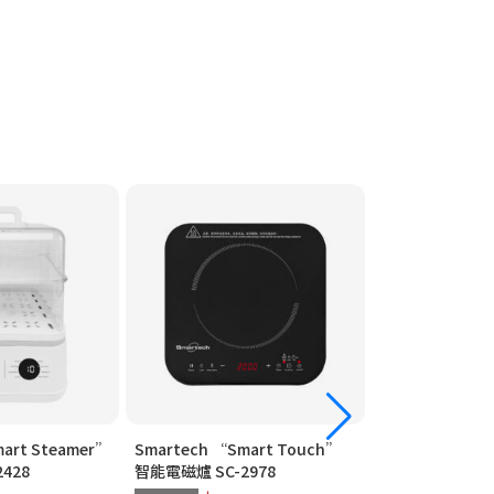
art Steamer”
Smartech “Smart Touch”
Smartech “Mu
428
智能電磁爐 SC-2978
高速煲 SC-2069