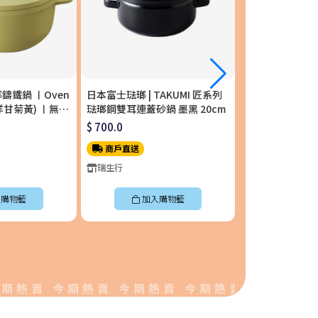
琺瑯鑄鐵鍋 〡Oven
日本富士琺瑯 | TAKUMI 匠系列
日本富士琺瑯 | T
m (洋甘菊黃) 〡無水
琺瑯鋼雙耳連蓋砂鍋 墨黑 20cm
單柄附蓋琺瑯平底
S-YL
$ 700.0
$ 658.0
商戶直送
商戶直送
瑞生行
瑞生行
購物籃
加入購物籃
加入
賣 今期熱賣 今期熱賣 今期熱賣 今期熱賣 今期