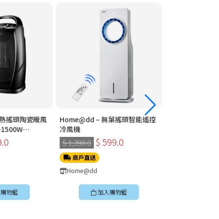
 速熱搖頭陶瓷暖風
Home@dd – 無葉搖頭智能遙控
Home@dd – 360°全方位智能遙
1500W
冷風機
控循環扇 (座檯款
9.0
$ 599.0
$ 399
$ 1,398.0
$ 898.0
商戶直送
商戶直送
Home@dd
Home@dd
購物籃
加入購物籃
加入