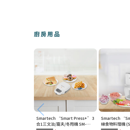
廚房用品
Smartech “Smart Press+” 3
Smartech “S
合1三文治/窩夫/冬甩機 SM-
線食物料理機 (SC
2228