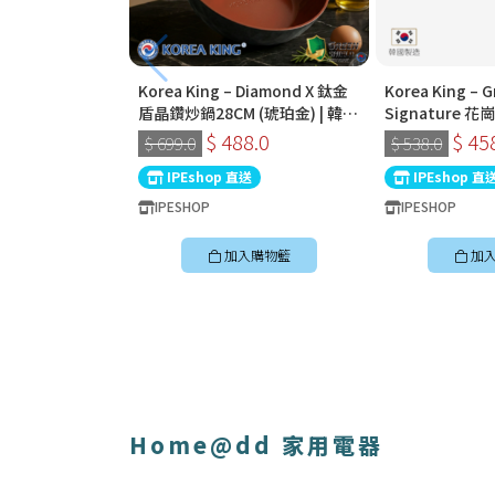
Korea King – Diamond X 鈦金
Korea King – G
盾晶鑽炒鍋28CM (琥珀金) | 韓國
Signature
製易潔鑊 (連蓋)
32cm深炒鍋 
$ 488.0
$ 45
$ 699.0
$ 538.0
國製易潔鑊
IPEshop 直送
IPEshop 直
IPESHOP
IPESHOP
加入購物籃
加
Home@dd 家用電器