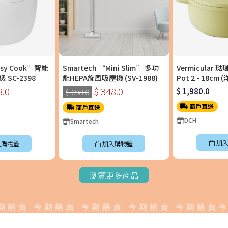
asy Cook”智能
Smartech “Mini Slim” 多功
Vermicular 
SC-2398
能HEPA旋風吸塵機 (SV-1988)
Pot 2 - 18c
料理鍋〡OP2R18
8.0
$ 348.0
$ 1,980.0
$ 698.0
商戶直送
商戶直送
DCH
Smartech
加入
入購物籃
加入購物籃
瀏覽更多商品
賣 今期熱賣 今期熱賣 今期熱賣 今期熱賣今期熱