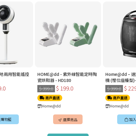
 檯地兩用智能遙控
HOME@dd - 紫外線智能定時陶
Home@dd –
瓷烘鞋器 - HD180
機 (慳位座檯型)-
HH1500
9.0
$ 199.0
$ 22
$ 399.0
$ 399.0
商戶直送
商戶直送
Home@dd
Home@dd
入購物籃
加入
選擇商品