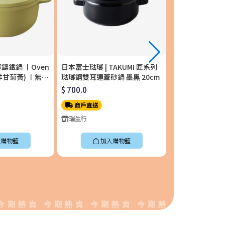
琺瑯鑄鐵鍋 〡Oven
日本富士琺瑯 | TAKUMI 匠系列
日本富士琺瑯 | T
m (洋甘菊黃) 〡無水
琺瑯鋼雙耳連蓋砂鍋 墨黑 20cm
單柄附蓋琺瑯平底
S-YL
$ 700.0
$ 658.0
商戶直送
商戶直送
瑞生行
瑞生行
購物籃
加入購物籃
加入
熱賣 今期熱賣 今期熱賣 今期熱賣 今期熱賣 今