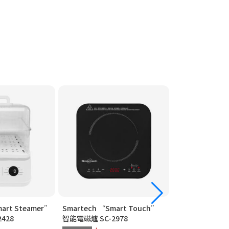
art Steamer”
Smartech “Smart Touch”
Smartech “Mu
428
智能電磁爐 SC-2978
高速煲 SC-2069