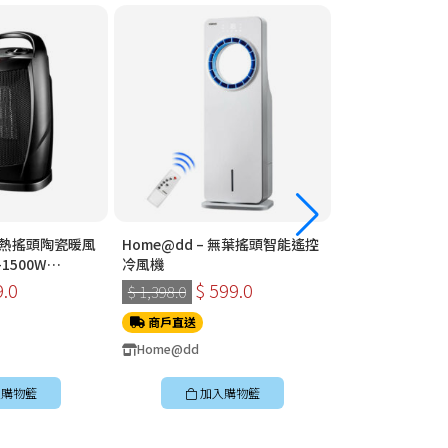
 速熱搖頭陶瓷暖風
Home@dd – 無葉搖頭智能遙控
Home@dd – 360°全方位智能遙
1500W
冷風機
控循環扇 (座檯款
9.0
$ 599.0
$ 399
$ 1,398.0
$ 898.0
商戶直送
商戶直送
Home@dd
Home@dd
購物籃
加入購物籃
加入