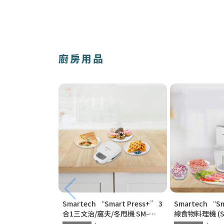
廚房用品
Smartech “Smart Press+” 3
Smartech “S
合1三文治/窩夫/冬甩機 SM-
線食物料理機 (SC
2228