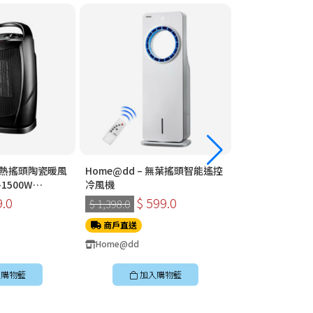
 速熱搖頭陶瓷暖風
Home@dd – 無葉搖頭智能遙控
Home@dd – 360°全方位智能遙
1500W
冷風機
控循環扇 (座檯款
9.0
$ 599.0
$ 399
$ 1,398.0
$ 898.0
商戶直送
商戶直送
Home@dd
Home@dd
購物籃
加入購物籃
加入