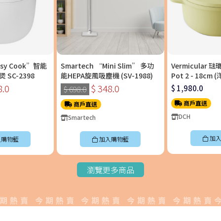
asy Cook”智能
Smartech “Mini Slim” 多功
Vermicular 
SC-2398
能HEPA旋風吸塵機 (SV-1988)
Pot 2 - 18c
料理鍋〡OP2R18
8.0
$ 348.0
$ 1,980.0
$ 698.0
商戶直送
商戶直送
DCH
Smartech
加入
入購物籃
加入購物籃
瀏覽更多商品
賣 今期熱賣 今期熱賣 今期熱賣 今期熱賣今期熱