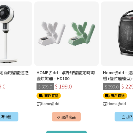
 檯地兩用智能遙控
HOME@dd - 紫外線智能定時陶
Home@dd –
瓷烘鞋器 - HD180
機 (慳位座檯型)-
HH1500
9.0
$ 199.0
$ 22
$ 399.0
$ 399.0
商戶直送
商戶直送
Home@dd
Home@dd
入購物籃
加入
選擇商品