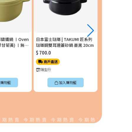
琺瑯鑄鐵鍋 〡Oven
日本富士琺瑯 | TAKUMI 匠系列
日本富士琺瑯 | T
m (洋甘菊黃) 〡無水
琺瑯鋼雙耳連蓋砂鍋 墨黑 20cm
單柄附蓋琺瑯平底
S-YL
$ 700.0
$ 658.0
商戶直送
商戶直送
瑞生行
瑞生行
購物籃
加入購物籃
加入
賣 今期熱賣 今期熱賣 今期熱賣 今期熱賣 今