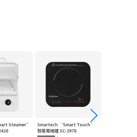
art Steamer”
Smartech “Smart Touch”
Smartech “Mu
428
智能電磁爐 SC-2978
高速煲 SC-2069