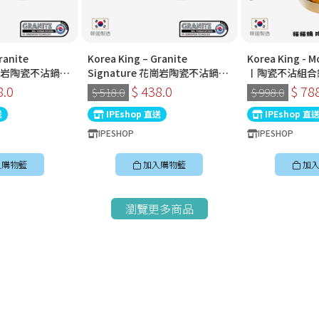
ranite
Korea King – Granite
Korea King -
 花崗岩陶瓷不沾鍋〡
Signature 花崗岩陶瓷不沾鍋〡
〡陶瓷不沾組合
〡經典炭黑色〡韓
30cm深炒鍋 〡經典炭黑色〡韓
8.0
$ 438.0
$ 78
$ 518.0
$ 998.0
國製易潔鑊
送
IPEshop 直送
IPEshop 直
IPESHOP
IPESHOP
入購物籃
加入購物籃
加入
瀏覽更多商品