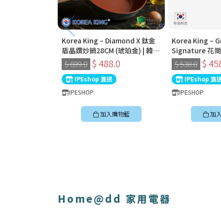
Korea King – Diamond X 鈦金
Korea King – G
盾晶鑽炒鍋28CM (琥珀金) | 韓國
Signature
製易潔鑊 (連蓋)
32cm深炒鍋 
$ 488.0
$ 45
$ 699.0
$ 538.0
國製易潔鑊
IPEshop 直送
IPEshop 直
IPESHOP
IPESHOP
加入購物籃
加
Home@dd 家用電器