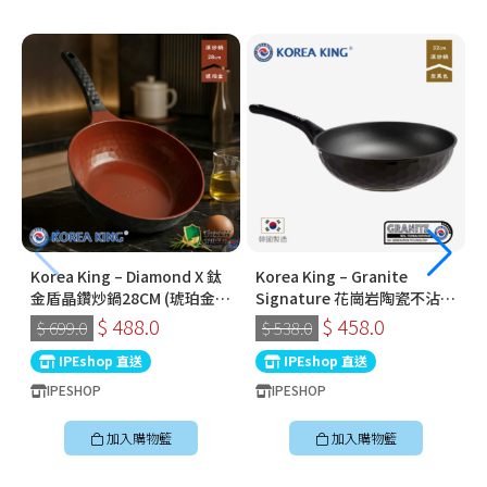
Korea King – Diamond X 鈦
Korea King – Granite
金盾晶鑽炒鍋28CM (琥珀金) |
Signature 花崗岩陶瓷不沾鍋
韓國製易潔鑊 (連蓋)
〡32cm深炒鍋 〡經典炭黑色
$ 488.0
$ 458.0
$ 699.0
$ 538.0
〡韓國製易潔鑊
IPEshop 直送
IPEshop 直送
IPESHOP
IPESHOP
加入購物籃
加入購物籃