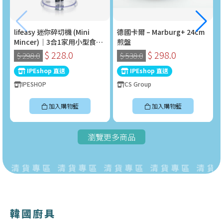
lifeasy 迷你碎切機 (Mini
德國卡爾 – Marburg+ 24cm
Mincer)｜3合1家用小型食物
煎盤
處理器 (400W)
$ 228.0
$ 298.0
$ 298.0
$ 538.0
IPEshop 直送
IPEshop 直送
IPESHOP
CS Group
加入購物籃
加入購物籃
瀏覽更多商品
 清貨專區 清貨專區 清貨專區 清貨專區 清貨專
韓國廚具