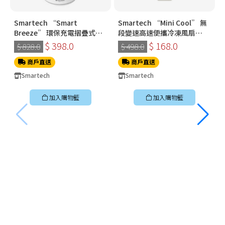
Smartech “Smart
Smartech “Mini Cool” 無
Breeze” 環保充電摺疊式伸
段變速高速便攜冷凍風扇
縮搖擺風扇 SF8918
SG3718
$ 398.0
$ 168.0
$ 828.0
$ 498.0
商戶直送
商戶直送
Smartech
Smartech
加入購物籃
加入購物籃