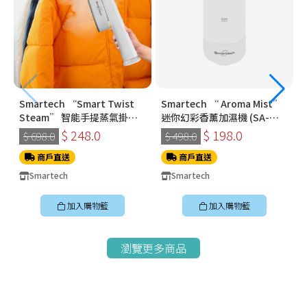
Smartech “Smart Twist
Smartech “ Aroma Mist”
Steam” 智能手提蒸氣掛燙
迷你幻彩香薰加濕機 (SA-
機 (SS-8108)
8009)
$ 248.0
$ 198.0
$ 698.0
$ 498.0
商戶直送
商戶直送
Smartech
Smartech
加入購物籃
加入購物籃
瀏覽更多商品