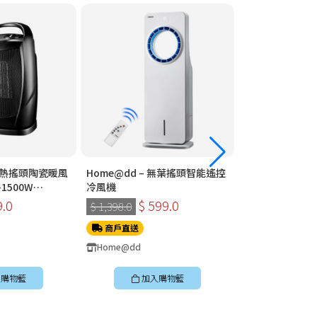
 速熱搖頭陶瓷暖風
Home@dd – 無葉搖頭智能遙控
Home@dd – 360°全方位智能遙
1500W
冷風機
控循環扇 (座檯款
9.0
$ 599.0
$ 399
$ 1,398.0
$ 898.0
商戶直送
商戶直送
Home@dd
Home@dd
購物籃
加入購物籃
加入