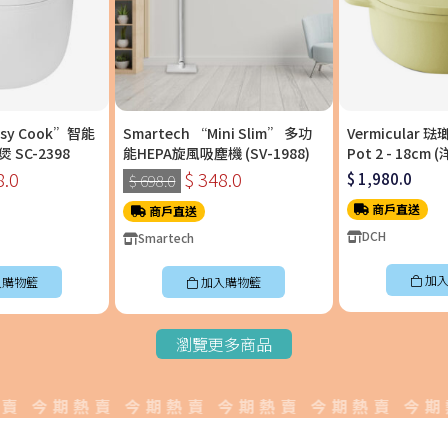
asy Cook”智能
Smartech “Mini Slim” 多功
Vermicular 
SC-2398
能HEPA旋風吸塵機 (SV-1988)
Pot 2 - 18c
料理鍋〡OP2R18
8.0
$ 348.0
$ 1,980.0
$ 698.0
商戶直送
商戶直送
DCH
Smartech
加入
入購物籃
加入購物籃
瀏覽更多商品
今期熱賣 今期熱賣 今期熱賣 今期熱賣 今期熱賣