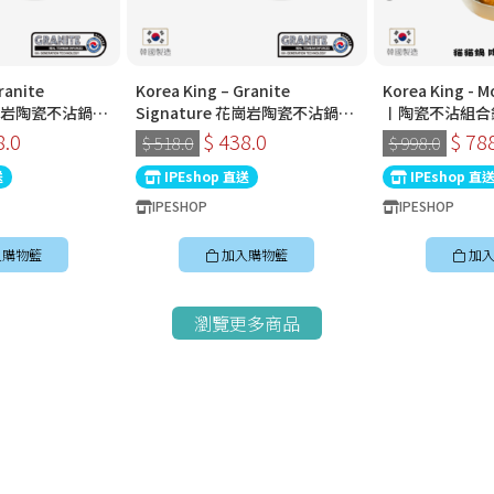
ranite
Korea King – Granite
Korea King -
 花崗岩陶瓷不沾鍋〡
Signature 花崗岩陶瓷不沾鍋〡
〡陶瓷不沾組合
〡經典炭黑色〡韓
30cm深炒鍋 〡經典炭黑色〡韓
8.0
$ 438.0
$ 78
$ 518.0
$ 998.0
國製易潔鑊
送
IPEshop 直送
IPEshop 直
IPESHOP
IPESHOP
入購物籃
加入購物籃
加入
瀏覽更多商品