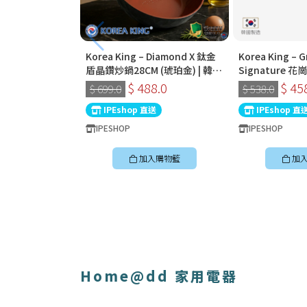
Korea King – Diamond X 鈦金
Korea King – G
盾晶鑽炒鍋28CM (琥珀金) | 韓國
Signature
製易潔鑊 (連蓋)
32cm深炒鍋 
$ 488.0
$ 45
$ 699.0
$ 538.0
國製易潔鑊
IPEshop 直送
IPEshop 直
IPESHOP
IPESHOP
加入購物籃
加
Home@dd 家用電器