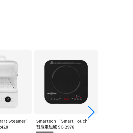
art Steamer”
Smartech “Smart Touch”
Smartech “Mu
428
智能電磁爐 SC-2978
高速煲 SC-2069