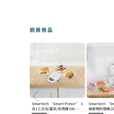
廚房用品
Smartech “Smart Press+” 3
Smartech “S
合1三文治/窩夫/冬甩機 SM-
線食物料理機 (SC
2228