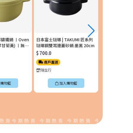
琺瑯鑄鐵鍋 〡Oven
日本富士琺瑯 | TAKUMI 匠系列
日本富士琺瑯 | T
m (洋甘菊黃) 〡無水
琺瑯鋼雙耳連蓋砂鍋 墨黑 20cm
單柄附蓋琺瑯平底
S-YL
$ 700.0
$ 658.0
商戶直送
商戶直送
瑞生行
瑞生行
購物籃
加入購物籃
加入
今期熱賣 今期熱賣 今期熱賣 今期熱賣 今期熱