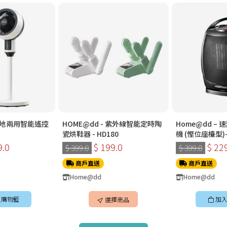
 檯地兩用智能遙控
HOME@dd - 紫外線智能定時陶
Home@dd –
瓷烘鞋器 - HD180
機 (慳位座檯型)-
HH1500
9.0
$ 199.0
$ 22
$ 399.0
$ 399.0
商戶直送
商戶直送
Home@dd
Home@dd
入購物籃
加入
選擇商品