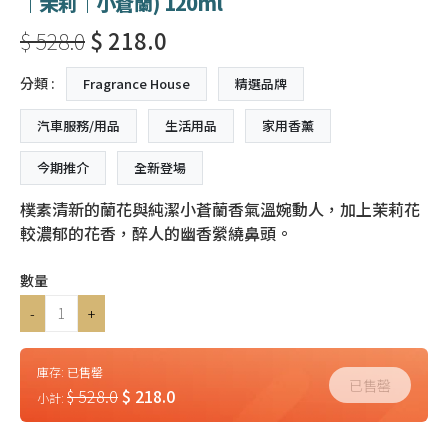
｜茉莉｜小蒼蘭) 120ml
$ 528.0
$ 218.0
分類 :
Fragrance House
精選品牌
汽車服務/用品
生活用品
家用香薰
今期推介
全新登場
樸素清新的蘭花與純潔小蒼蘭香氣溫婉動人，加上茉莉花
較濃郁的花香，醉人的幽香縈繞鼻頭。
數量
-
+
庫存:
已售罄
已售罄
$ 528.0
$ 218.0
小計: