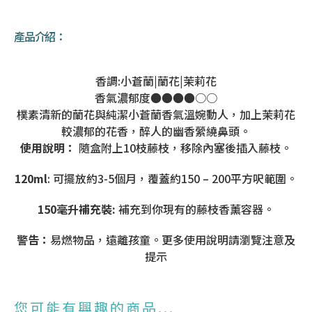
產品介紹：
香調:小蒼蘭|蘭花|茉莉花
香氣濃郁度●●●●○○
樸素清新的蘭花與純潔小蒼蘭香氣溫婉動人，加上茉莉花
較濃郁的花香，醉人的幽香縈繞鼻頭。
使用說明：
隨盒附上10枝藤枝，移除內塞後插入藤枝。
120ml
: 可擺放約3-5個月，覆蓋約150 – 200平方呎範圍。
150毫升補充裝:
補充到你現有的藤枝香薰容器。
警告：
易燃物品，遠離孩童。更多使用說明請瀏覽注意及
提示
您可能有興趣的商品...