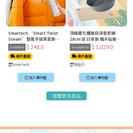
Smartech “Smart Twist
頂級窒化鐵槌目深型煎鍋
Steam” 智能手提蒸氣掛燙
28cm 送 日本製 檜木砧板
機 (SS-8108)
360*210*15mm
$ 248.0
$ 1,029.0
$ 698.0
$ 1,683.0
商戶直送
商戶直送
Smartech
瑞生行
加入購物籃
加入購物籃
瀏覽更多商品