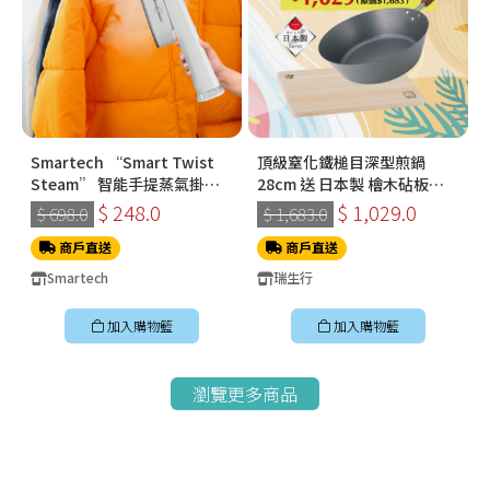
Smartech “Smart Twist
頂級窒化鐵槌目深型煎鍋
Steam” 智能手提蒸氣掛燙
28cm 送 日本製 檜木砧板
機 (SS-8108)
360*210*15mm
$ 248.0
$ 1,029.0
$ 698.0
$ 1,683.0
商戶直送
商戶直送
Smartech
瑞生行
加入購物籃
加入購物籃
瀏覽更多商品