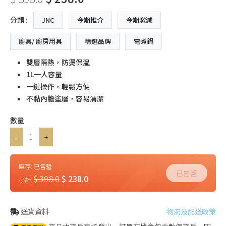
分類 :
JNC
今期推介
今期激減
廚具/ 廚房用具
精選品牌
電煮鍋
雙層隔熱，防燙保溫
1L一人容量
一鍵操作，輕鬆方便
不黏內膽塗層，容易清潔
數量
-
+
庫存:
已售罄
已售罄
$ 398.0
$ 238.0
小計:
送貨資料
物流及配送政策