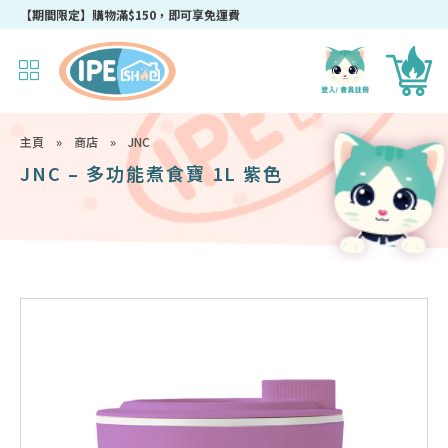
成為IPEshop會員，新會員即可獲得迎新$50購物優惠碼！
主頁
»
商店
»
JNC
JNC – 多功能煮食寶 1L 紫色