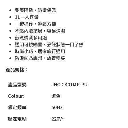
雙層隔熱，防燙保溫
1L一人容量
一鍵操作，輕鬆方便
不黏內膽塗層，容易清潔
煎煮燜涮多用途
透明可視鍋蓋，烹飪狀態一目了然
時尚小巧，居家旅行通用
防滑凹凸底部，放置穩妥
產品規格：
產品型號:
JNC-CK01MP-PU
Colour:
紫色
額定頻率:
50Hz
額定電壓:
220V~