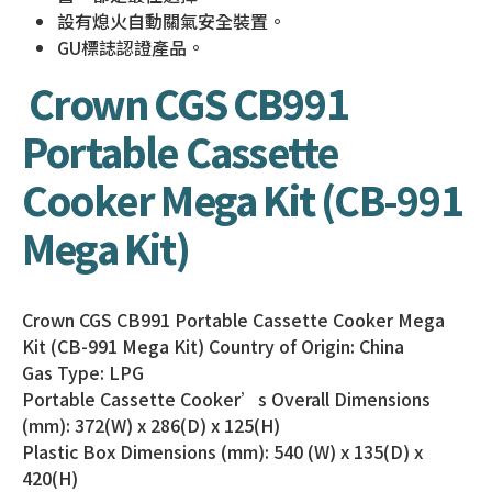
設有熄火自動關氣安全裝置。
GU標誌認證產品。
Crown CGS CB991
Portable Cassette
Cooker Mega Kit (CB-991
Mega Kit)
Crown CGS CB991 Portable Cassette Cooker Mega
Kit (CB-991 Mega Kit) Country of Origin: China
Gas Type: LPG
Portable Cassette Cooker’s Overall Dimensions
(mm): 372(W) x 286(D) x 125(H)
Plastic Box Dimensions (mm): 540 (W) x 135(D) x
420(H)