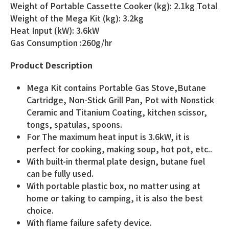
Weight of Portable Cassette Cooker (kg): 2.1kg Total
Weight of the Mega Kit (kg): 3.2kg
Heat Input (kW): 3.6kW
Gas Consumption :260g/hr
Product Description
Mega Kit contains Portable Gas Stove,Butane
Cartridge, Non-Stick Grill Pan, Pot with Nonstick
Ceramic and Titanium Coating, kitchen scissor,
tongs, spatulas, spoons.
For The maximum heat input is 3.6kW, it is
perfect for cooking, making soup, hot pot, etc..
With built-in thermal plate design, butane fuel
can be fully used.
With portable plastic box, no matter using at
home or taking to camping, it is also the best
choice.
With flame failure safety device.