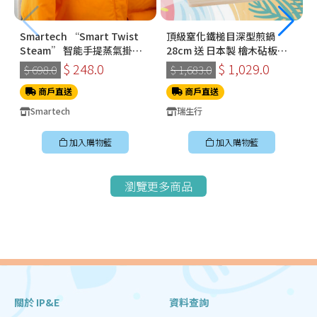
Smartech “Smart Twist
頂級窒化鐵槌目深型煎鍋
Steam” 智能手提蒸氣掛燙
28cm 送 日本製 檜木砧板
機 (SS-8108)
360*210*15mm
$ 248.0
$ 1,029.0
$ 698.0
$ 1,683.0
商戶直送
商戶直送
Smartech
瑞生行
加入購物籃
加入購物籃
瀏覽更多商品
關於 IP&E
資料查詢