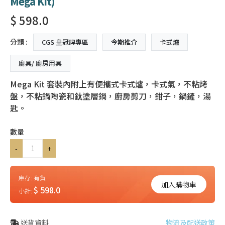
Mega Kit)
$ 598.0
分類 :
CGS 皇冠牌專區
今期推介
卡式爐
廚具/ 廚房用具
Mega Kit 套裝內附上有便攜式卡式爐，卡式氣，不粘烤
盤，不粘鍋陶瓷和鈦塗層鍋，廚房剪刀，鉗子，鍋鏟，湯
匙。
數量
-
+
庫存:
有貨
加入購物車
$ 598.0
小計:
送貨資料
物流及配送政策