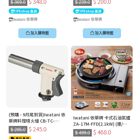
$ 348.0
$ 200.0
$ 369.0
$ 239.0
IPEshop 直送
IPEshop 直送
Iwatani 依華牌
Iwatani 依華牌
加入購物籃
加入購物籃
(預購 - 9月尾到貨)Iwatani 依
Iwatani 依華牌 卡式石油氣爐
華牌料理噴火槍 CB-TC-
ZA-17M-FFD(2.1kW) (連/不
CKWH (香港行貨) (不連卡式
$ 245.0
$ 285.0
連 CB-A-YPL 燒烤盆)
$ 468.0
氣固定板)
$ 499.0
商戶直送