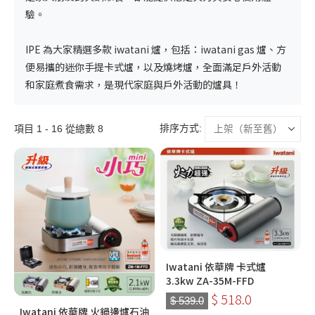
驗。
IPE 為大家精選多款
iwatani 爐
，包括：
iwatani gas 爐
、方
便易攜的迷你手提卡式爐，以及燒烤爐，全面滿足戶外活動
和家庭煮食需求，是現代家庭與戶外活動的爐具！
排序方式:
項目 1 - 16 從總數 8
Iwatani 依華牌 卡式爐
3.3kw ZA-35M-FFD
$ 518.0
$ 539.0
Iwatani 依華牌 火鍋邊爐石油