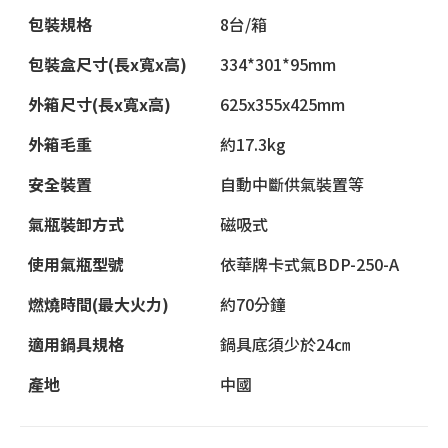
包裝規格
8台/箱
包裝盒尺寸(長x寬x高)
334*301*95mm
外箱尺寸(長x寬x高)
625x355x425mm
外箱毛重
約17.3kg
安全裝置
自動中斷供氣裝置等
氣瓶裝卸方式
磁吸式
使用氣瓶型號
依華牌卡式氣BDP-250-A
燃燒時間(最大火力)
約70分鐘
適用鍋具規格
鍋具底須少於24㎝
產地
中國