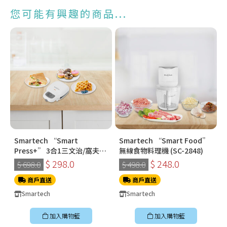
您可能有興趣的商品...
Smartech “Smart
Smartech “Smart Food”
Press+” 3合1三文治/窩夫/
無線食物料理機 (SC-2848)
冬甩機 SM-2228
$ 298.0
$ 248.0
$ 698.0
$ 498.0
商戶直送
商戶直送
Smartech
Smartech
加入購物籃
加入購物籃