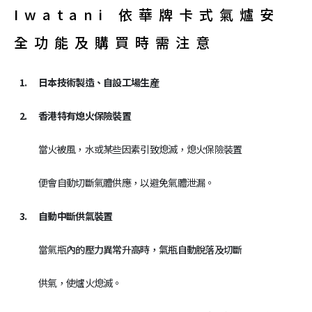
Iwatani 依華牌卡式氣爐安
全功能及購買時需注意
1.
日本技術製造、自設工場生産
2.
香港特有熄火保險裝置
當火被風，水或某些因素引致熄滅，熄火保險裝置
便會自動切斷氣體供應，以避免氣體泄漏。
3.
自動中斷供氣裝置
當氣瓶
內
的壓力異常升高時，氣瓶自動
脫
落及切斷
供氣，使爐火熄滅。