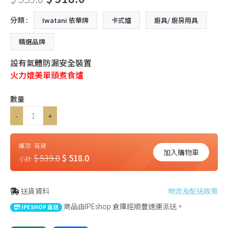
分類 :
Iwatani 依華牌
卡式爐
廚具/ 廚房用具
精選品牌
設有氣體防漏安全裝置
火力媲美單頭煮食爐
數量
-
+
庫存:
有貨
加入購物車
$ 539.0
$ 518.0
小計:
送貨資料
物流及配送政策
商品由IPEshop 倉庫經順豐速運派送。
IPESHOP 直送