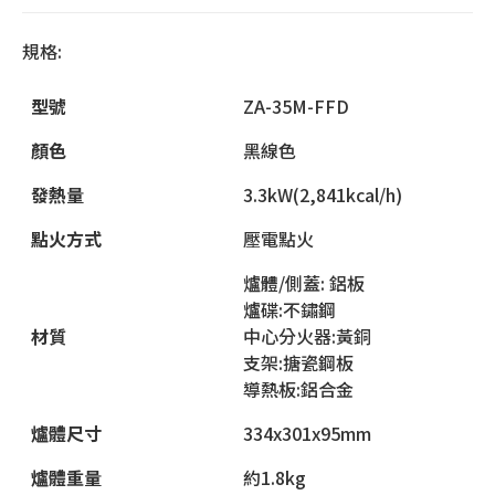
規格:
型號
ZA-35M-FFD
顏色
黑線色
發熱量
3.3kW(2,841kcal/h)
點火方式
壓電點火
爐體/側蓋: 鋁板
爐碟:不鏽鋼
材質
中心分火器:黃銅
支架:搪瓷鋼板
導熱板:鋁合金
爐體尺寸
334x301x95mm
爐體重量
約1.8kg