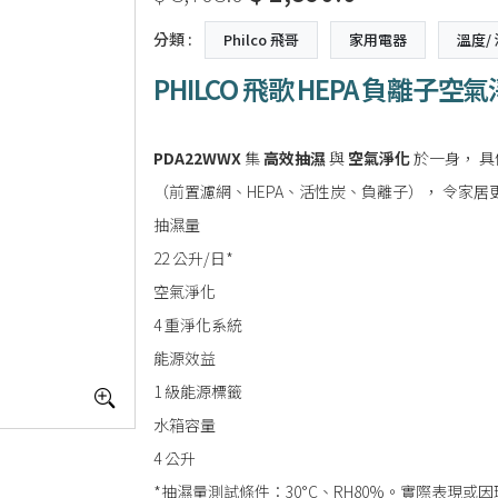
分類 :
Philco 飛哥
家用電器
溫度/
PHILCO 飛歌 HEPA 負離子
PDA22WWX
集
高效抽濕
與
空氣淨化
於一身， 
（前置濾網、HEPA、活性炭、負離子）， 令家
抽濕量
22 公升/日*
空氣淨化
4 重淨化系統
能源效益
1 級能源標籤
水箱容量
4 公升
*抽濕量測試條件：30°C、RH80%。實際表現或