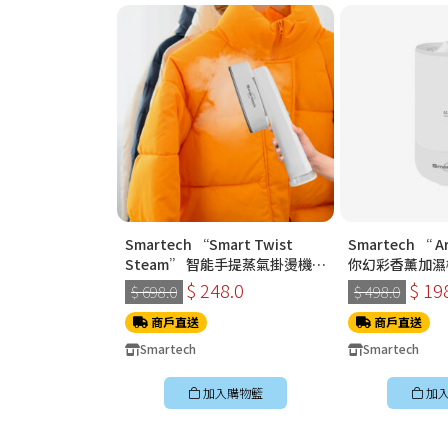
Smartech “Smart Twist
Smartech “ A
Steam” 智能手提蒸氣掛燙機
你幻彩香薰加濕機 
(SS-8108)
$ 248.0
$ 19
$ 698.0
$ 498.0
商戶直送
商戶直送
Smartech
Smartech
加入購物籃
加