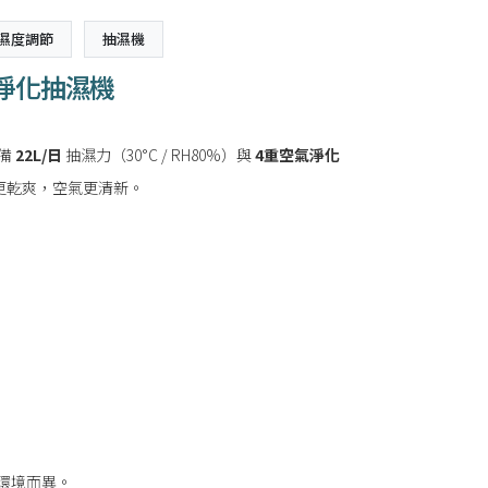
 濕度調節
抽濕機
空氣淨化抽濕機
具備
22L/日
抽濕力（30°C / RH80%）與
4重空氣淨化
居更乾爽，空氣更清新。
因環境而異。