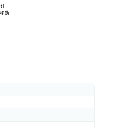
st）
移動