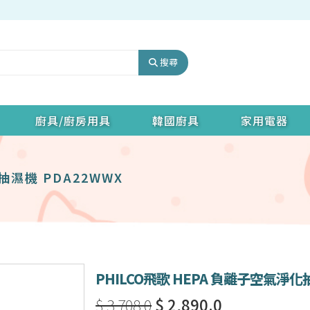
搜尋
廚具/廚房用具
韓國廚具
家用電器
抽濕機 PDA22WWX
PHILCO飛歌 HEPA 負離子空氣淨化
$ 3,708.0
$ 2,890.0