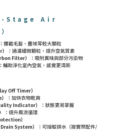
Stage Air
n）
：攔截毛髮、塵埃等較大顆粒
er）
：過濾細微顆粒，提升空氣質素
on Filter）
：吸附異味與部分污染物
：輔助淨化室內空氣，感覺更清新
y Off Timer）
e）
：加快衣物乾爽
ity Indicator）
：狀態更易掌握
g）
：提升風流循環
otection）
Drain System）
：可接駁排水（按實際配件/