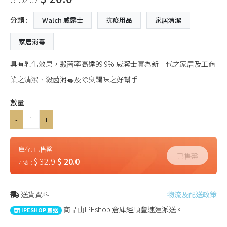
分類 :
Walch 威露士
抗疫用品
家居清潔
家居消毒
具有乳化效果，殺菌率高達99.9% 威潔士實為新一代之家居及工商
業之清潔、殺菌消毒及除臭闢味之好幫手
數量
-
+
庫存:
已售罄
已售罄
$ 32.9
$ 20.0
小計:
送貨資料
物流及配送政策
商品由IPEshop 倉庫經順豐速運派送。
IPESHOP 直送