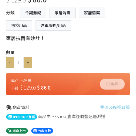
分類 :
今期激減
家居消毒
家居清潔
抗疫用品
汽車服務/用品
家居抗菌有妙計！
數量
-
+
庫存:
已售罄
已售罄
$ 129.0
$ 86.0
小計:
送貨資料
物流及配送政策
商品由IPEshop 倉庫經順豐速運派送。
IPESHOP 直送
送貨上門
門市自取