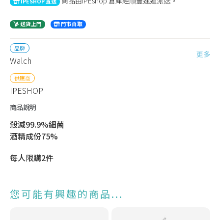
商品由IPEshop 倉庫經順豐速運派送。
IPESHOP 直送
送貨上門
門市自取
品牌
更多
Walch
供應商
IPESHOP
商品說明
殺滅99.9%細菌
酒精成份75%
每人限購2件
您可能有興趣的商品...