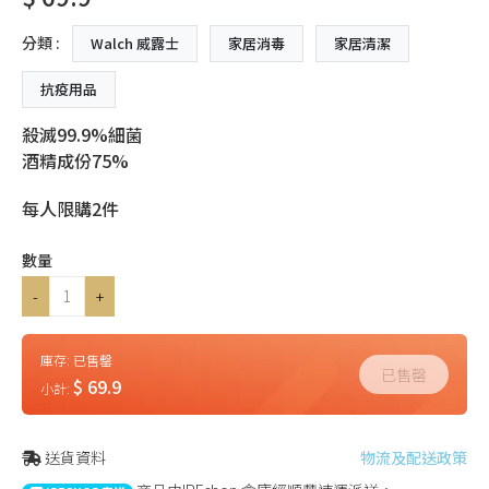
分類 :
Walch 威露士
家居消毒
家居清潔
抗疫用品
殺滅99.9%細菌
酒精成份75%
每人限購2件
數量
-
+
庫存:
已售罄
已售罄
$ 69.9
小計:
送貨資料
物流及配送政策