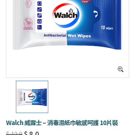
Walch 威露士 – 消毒濕紙巾敏感呵護 10片裝
$ 12.9
$ 8.0