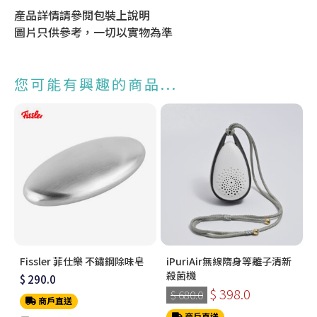
產品詳情請參閱包裝上說明
圖片只供參考，一切以實物為準
您可能有興趣的商品...
Fissler 菲仕樂 不鏽鋼除味皂
iPuriAir無線隋身等離子清新
殺菌機
$ 290.0
$ 398.0
$ 680.0
商戶直送
商戶直送