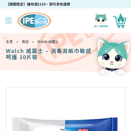
【期間限定】購物滿$150，即可享免運費
主頁
»
商店
»
Walch 威露士
Walch 威露士 – 消毒濕紙巾敏感
呵護 10片裝