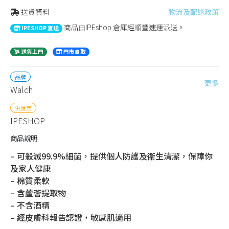
送貨資料
物流及配送政策
商品由IPEshop 倉庫經順豐速運派送。
IPESHOP 直送
送貨上門
門市自取
品牌
更多
Walch
供應商
IPESHOP
商品說明
– 可殺滅99.9%細菌，提供個人防護及衛生清潔，保障你
及家人健康
– 棉質柔軟
– 含蘆薈提取物
– 不含酒精
– 經皮膚科報告認證，敏感肌適用