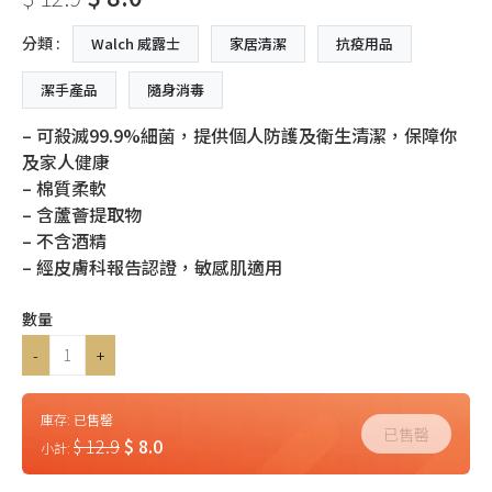
分類 :
Walch 威露士
家居清潔
抗疫用品
潔手產品
隨身消毒
– 可殺滅99.9%細菌，提供個人防護及衛生清潔，保障你
及家人健康
– 棉質柔軟
– 含蘆薈提取物
– 不含酒精
– 經皮膚科報告認證，敏感肌適用
數量
-
+
庫存:
已售罄
已售罄
$ 12.9
$ 8.0
小計: