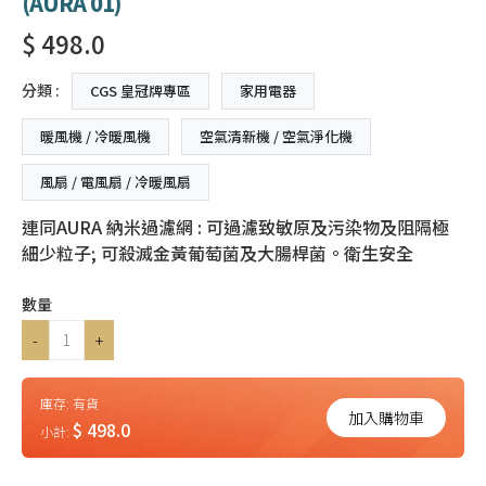
(AURA 01)
$ 498.0
分類 :
CGS 皇冠牌專區
家用電器
暖風機 / 冷暖風機
空氣清新機 / 空氣淨化機
風扇 / 電風扇 / 冷暖風扇
連同AURA 納米過濾網 : 可過濾致敏原及污染物及阻隔極
細少粒子; 可殺滅金黃葡萄菌及大腸桿菌。衛生安全
數量
-
+
庫存:
有貨
加入購物車
$ 498.0
小計: