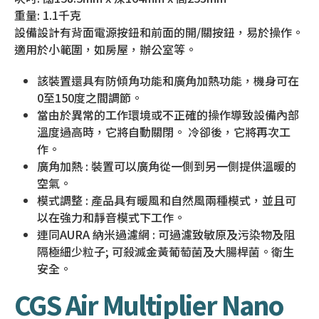
重量: 1.1千克
設備設計有背面電源按鈕和前面的開/關按鈕，易於操作。
適用於小範圍，如房屋，辦公室等。
該裝置還具有防傾角功能和廣角加熱功能，機身可在
0至150度之間調節。
當由於異常的工作環境或不正確的操作導致設備內部
溫度過高時，它將自動關閉。 冷卻後，它將再次工
作。
廣角加熱 : 裝置可以廣角從一側到另一側提供溫暖的
空氣。
模式調整 : 產品具有暖風和自然風兩種模式，並且可
以在強力和靜音模式下工作。
連同AURA 納米過濾網 : 可過濾致敏原及污染物及阻
隔極細少粒子; 可殺滅金黃葡萄菌及大腸桿菌。衛生
安全。
CGS Air Multiplier Nano