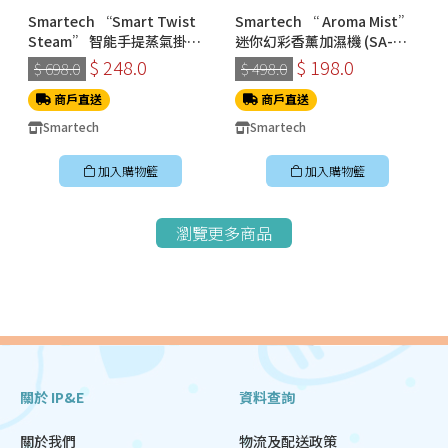
Smartech “Smart Twist
Smartech “ Aroma Mist”
Steam” 智能手提蒸氣掛燙
迷你幻彩香薰加濕機 (SA-
機 (SS-8108)
8009)
$ 248.0
$ 198.0
$ 698.0
$ 498.0
商戶直送
商戶直送
Smartech
Smartech
加入購物籃
加入購物籃
瀏覽更多商品
關於 IP&E
資料查詢
關於我們
物流及配送政策