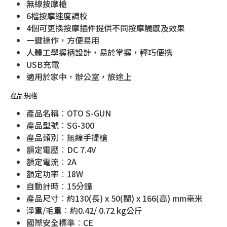
無線按摩槍
6檔按摩速度調校
4個可更換按摩插件提供不同按摩觸感及效果
一鍵操作，方便易用
人體工學握柄設計，易於掌握，輕巧便携
USB充電
適用於家中，辦公室，旅途上
產品規格
產品名稱︰OTO S-GUN
產品型號︰SG-300
產品類別︰無線手提槍
額定電壓︰DC 7.4V
額定電流︰2A
額定功率︰18W
自動計時︰15分鐘
產品尺寸︰約130(長) x 50(闊) x 166(高) mm毫米
淨重/毛重︰約0.42/ 0.72 kg公斤
國際安全標準︰CE