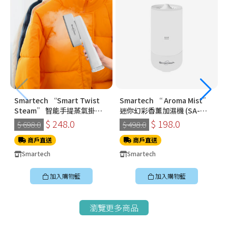
Smartech “Smart Twist
Smartech “ Aroma Mist”
Steam” 智能手提蒸氣掛燙
迷你幻彩香薰加濕機 (SA-
機 (SS-8108)
8009)
$ 248.0
$ 198.0
$ 698.0
$ 498.0
商戶直送
商戶直送
Smartech
Smartech
加入購物籃
加入購物籃
瀏覽更多商品