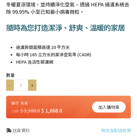
冬暖夏涼環境，並持續淨化空氣 – 透過 HEPA 過濾系統去
除 99.95% 小至已知最小病毒微粒。
隨時為您打造潔淨、舒爽、溫暖的家居
過濾房間面積高達 20 平方米
每小時 165 立方米的潔淨空氣率 (CADR)
HEPA 及活性碳濾網
數量
-
+
庫存:
有貨
加入購物車
$ 3,388.0
$ 1,668.0
小計:
送貨資料
物流及配送政策