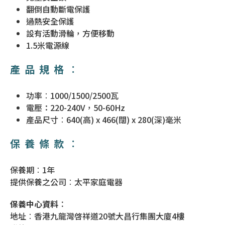
翻倒自動斷電保護
過熱安全保護
設有活動滑輪，方便移動
1.5米電源線
產品規格︰
功率︰1000/1500/2500瓦
電壓：220-240V，50-60Hz
產品尺寸︰640(高) x 466(闊) x 280(深)毫米
保養條款︰
保養期︰1年
提供保養之公司︰太平家庭電器
保養中心資料︰
地址︰香港九龍灣啓祥道20號大昌行集團大廈4樓