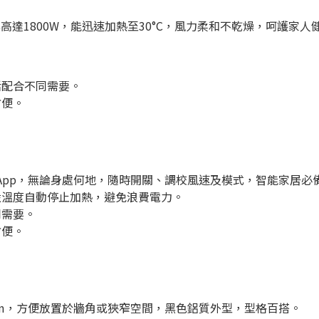
率高達1800W，能迅速加熱至30°C，風力柔和不乾燥，呵護家人
活配合不同需要。
方便。
 Control App，無論身處何地，隨時開關、調校風速及模式，智能家居必
設溫度自動停止加熱，避免浪費電力。
同需要。
方便。
 23.5cm，方便放置於牆角或狹窄空間，黑色鋁質外型，型格百搭。