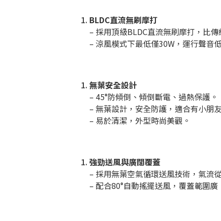
BLDC直流無刷摩打
– 採用頂級BLDC直流無刷摩打，
– 涼風模式下最低僅30W，運行聲音
無葉安全設計
– 45°防傾倒、傾倒斷電、過熱保護。
– 無葉設計，安全防護，適合有小朋
– 易於清潔，外型時尚美觀。
強勁送風與廣闊覆蓋
– 採用無葉空氣循環送風技術，氣流
– 配合80°自動搖擺送風，覆蓋範