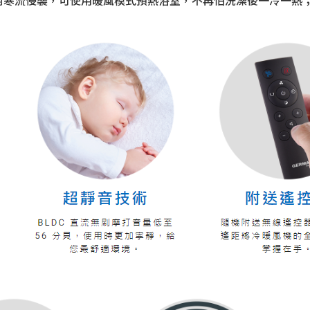
對寒流侵襲，可使用暖風模式預熱浴室，不再怕洗澡後一冷一熱