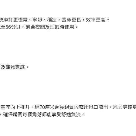
比傳統摩打更慳電、寧靜、穩定，壽命更長，效率更高。
低至56分貝，適合夜間及睡眠時使用。
友及寵物家庭。
從基座向上推升，經70厘米超長鋁質收窄出風口噴出，風力更遠
圍廣，確保房間每個角落都能享受舒適氣流。