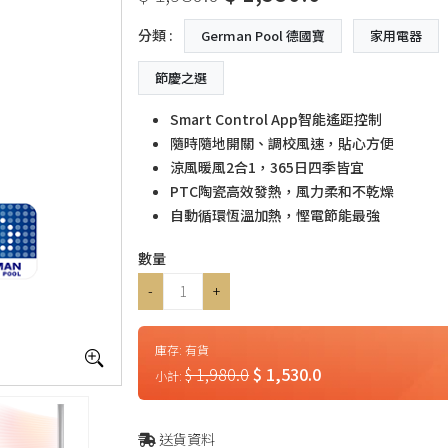
分類 :
German Pool 德國寶
家用電器
節慶之選
Smart Control App智能遙距控制
隨時隨地開關、調校風速，貼心方便
涼風暖風2合1，365日四季皆宜
PTC陶瓷高效發熱，風力柔和不乾燥
自動循環恆溫加熱，慳電節能最強
數量
-
+
庫存:
有貨
$ 1,980.0
$ 1,530.0
小計:
送貨資料