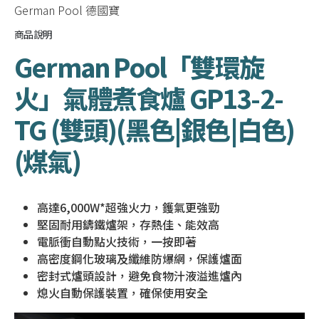
German Pool 德國寶
商品說明
German Pool「雙環旋
火」氣體煮食爐 GP13-2-
TG (雙頭)(黑色|銀色|白色)
(煤氣)
高達6,000W*超強火力，鑊氣更強勁
堅固耐用鑄鐵爐架，存熱佳、能效高
電脈衝自動點火技術，一按即著
高密度鋼化玻璃及纖維防爆網，保護爐面
密封式爐頭設計，避免食物汁液溢進爐內
熄火自動保護裝置，確保使用安全