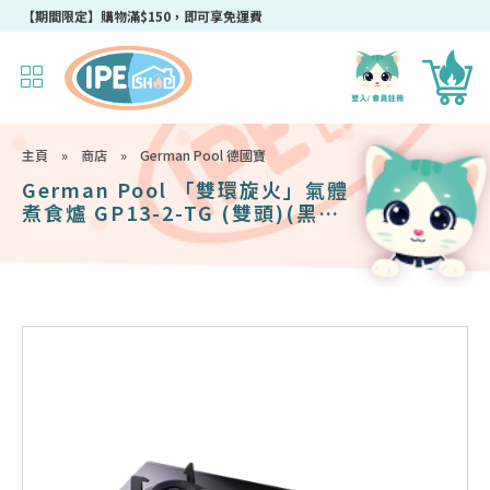
成為IPEshop會員，新會員即可獲得迎新$50購物優惠碼！
主頁
»
商店
»
German Pool 德國寶
German Pool 「雙環旋火」氣體
煮食爐 GP13-2-TG (雙頭)(黑色|
銀色|白色)(煤氣) (7月中返貨)