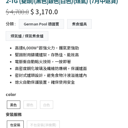
2-TG (雙頭)(黑色|銀色|白色)(煤氣) (7月中返貨)
$ 4,700.0
$ 3,170.0
分類 :
German Pool 德國寶
煮食爐具
煤氣爐 / 煤氣煮食爐
高達6,000W*超強火力，鑊氣更強勁
堅固耐用鑄鐵爐架，存熱佳、能效高
電脈衝自動點火技術，一按即著
高密度鋼化玻璃及纖維防爆網，保護爐面
密封式爐頭設計，避免食物汁液溢進爐內
熄火自動保護裝置，確保使用安全
color
黑色
銀色
白色
安裝服務
包安裝
不包安裝(淨機價)