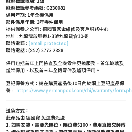
能源標籤級別: 1級
能源標籤參考編號: G230081
保用年期: 1年全機保用
部件保用年期: 3年零件保用
提供保養之公司 : 德國寶家電維修及客戶服務中心
地址 : 九龍灣啟興道1-3號九龍貨倉10樓
聯絡電郵 :
[email protected]
聯絡電話 : (852) 2773 2888
保用包括首年上門檢查及全機零件更換服務、首年玻璃及
爐架保用、以及首三年全機零件及爐頭保用。
登記保養方式：請在購買產品後10日內於網上登記產品保
養，
https://www.germanpool.com/chi/warranty/form.p
送貨方式：
此產品由
德國寶 免運費派送
1. 如需安裝，需要先睇位，睇位費$100，費用直接交師傅
2. 總代理將為閣下送貨，如沒有電梯，須額外收費為每層