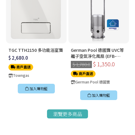
TGC TTH2150 多功能浴室寶
German Pool 德國寶 UVC等
離子空氣淨化風扇 (EFB-
$ 2,680.0
PC30-SC)
$ 1,350.0
$ 1,780.0
商戶直送
商戶直送
Towngas
German Pool 德國寶
加入購物籃
加入購物籃
瀏覽更多商品