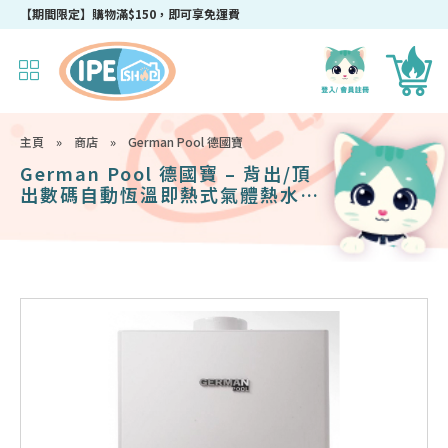
成為IPEshop會員，新會員即可獲得迎新$50購物優惠碼！
主頁
»
商店
»
German Pool 德國寶
German Pool 德國寶 – 背出/頂
出數碼自動恆溫即熱式氣體熱水器
GPS313-TG (B/U)(煤氣)