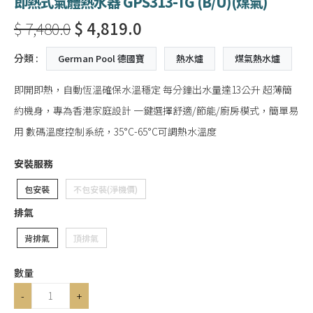
即熱式氣體熱水器 GPS313-TG (B/U)(煤氣)
$ 7,480.0
$ 4,819.0
分類 :
German Pool 德國寶
熱水爐
煤氣熱水爐
即開即熱，自動恆溫確保水溫穩定 每分鐘出水量達13公升 超薄簡
約機身，專為香港家庭設計 一鍵選擇舒適/節能/廚房模式，簡單易
用 數碼溫度控制系統，35°C-65°C可調熱水溫度
安裝服務
包安裝
不包安裝(淨機價)
排氣
背排氣
頂排氣
數量
-
+