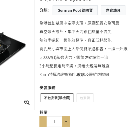
分類 :
German Pool 德國寶
煮食爐具
全港首創雙層中空聚火環，原廠配置安全可靠
真空聚火設計，集中火力鎖住熱量不流失
熱效率遠超一級能效標準，真正低耗節能
開孔尺寸與市面上大部份雙頭爐相容，一換一升級
6,000W(1)超強火力，鑊氣更勁爆炒一流
3小時超長定時烹調，煲老火靚湯無難度
8mm特厚高密度鋼化玻璃及纖維防爆網
安裝服務
不包安裝(淨機價)
包安裝
數量
-
+