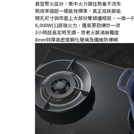
真空聚火設計，集中火力鎖住熱量不流失
熱效率遠超一級能效標準，真正低耗節能
開孔尺寸與市面上大部份雙頭爐相容，一換一
6,000W(1)超強火力，鑊氣更勁爆炒一流
3小時超長定時烹調，煲老火靚湯無難度
8mm特厚高密度鋼化玻璃及纖維防爆網