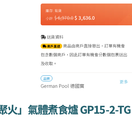
庫存:
有貨
$ 6,970.0
$ 3,636.0
小計:
送貨資料
商品由商戶直接發出，訂單有機會
商戶直送
包含數個商戶，因此訂單有機會分數個包裹送出
及收取。
品牌
更多
German Pool 德國寳
空聚火」氣體煮食爐 GP15-2-TG