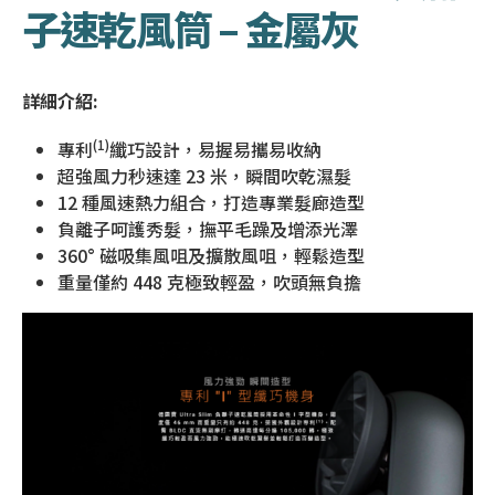
子速乾風筒 – 金屬灰
詳細介紹:
(1)
專利
纖巧設計，易握易攜易收納
超強風力秒速達 23 米，瞬間吹乾濕髮
12 種風速熱力組合，打造專業髮廊造型
負離子呵護秀髮，撫平毛躁及增添光澤
360° 磁吸集風咀及擴散風咀，輕鬆造型
重量僅約 448 克極致輕盈，吹頭無負擔