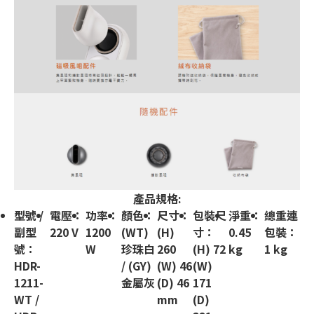
產品規格:
型號 /
電壓：
功率：
顏色：
尺寸：
包裝尺
淨重：
總重連
副型
220 V
1200
(WT)
(H)
寸：
0.45
包裝：
號：
W
珍珠白
260
(H) 72
kg
1 kg
HDR-
/ (GY)
(W) 46
(W)
1211-
金屬灰
(D) 46
171
WT /
mm
(D)