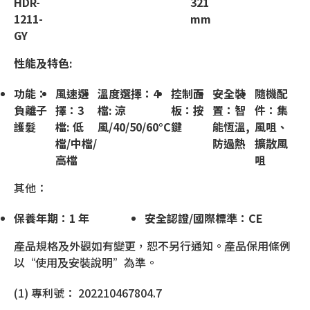
HDR-
321
1211-
mm
GY
性能及特色:
功能：
風速選
溫度選擇：4
控制面
安全裝
隨機配
負離子
擇：3
檔: 涼
板：按
置：智
件：集
護髮
檔: 低
風/40/50/60°C
鍵
能恆溫,
風咀、
檔/中檔/
防過熱
擴散風
高檔
咀
其他：
保養年期：1 年
安全認證/國際標準：CE
產品規格及外觀如有變更，恕不另行通知。產品保用條例
以“使用及安裝說明”為準。
(1) 專利號： 202210467804.7