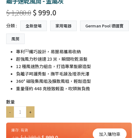
離子速乾風筒 - 金屬灰
$ 1,280.0
$ 999.0
分類 :
全新登場
家用電器
German Pool 德國寶
風筒
(1)
專利
纖巧設計，易握易攜易收納
超強風力秒速達 23 米，瞬間吹乾濕髮
12 種風速熱力組合，打造專業髮廊造型
負離子呵護秀髮，撫平毛躁及增添光澤
360° 磁吸集風咀及擴散風咀，輕鬆造型
重量僅約 448 克極致輕盈，吹頭無負擔
數量
-
+
庫存:
有貨
加入購物車
$ 1,280.0
$ 999.0
小計: